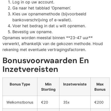
Log in op uw account.
Ga naar het tabblad ‘Opnemen’.
Kies uw opnamemethode (bijvoorbeeld
bankoverschrijving of e-wallet).
Voer het bedrag in dat u wilt opnemen.
Bevestig uw opname.
Opnames worden meestal binnen **23-47 uur**
verwerkt, afhankelijk van de gekozen methode. Houd
rekening met eventuele vertragingsfactoren.
Bonusvoorwaarden En
Inzetvereisten
Bonus Type
Min
Inzetvereiste
Max
Storting
Bonus
Welkomstbonus
€20
35x
€200