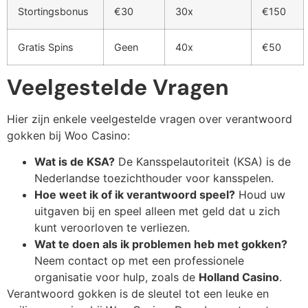
Stortingsbonus
€30
30x
€150
Gratis Spins
Geen
40x
€50
Veelgestelde Vragen
Hier zijn enkele veelgestelde vragen over verantwoord
gokken bij Woo Casino:
Wat is de KSA?
De Kansspelautoriteit (KSA) is de
Nederlandse toezichthouder voor kansspelen.
Hoe weet ik of ik verantwoord speel?
Houd uw
uitgaven bij en speel alleen met geld dat u zich
kunt veroorloven te verliezen.
Wat te doen als ik problemen heb met gokken?
Neem contact op met een professionele
organisatie voor hulp, zoals de
Holland Casino
.
Verantwoord gokken is de sleutel tot een leuke en