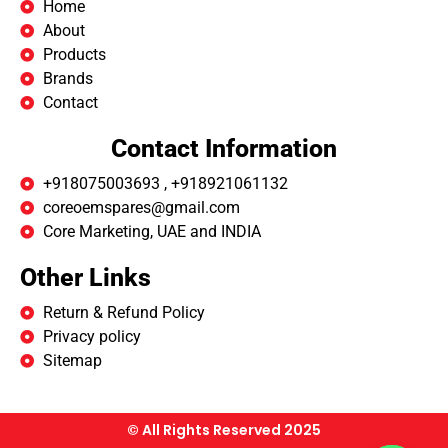
Home
About
Products
Brands
Contact
Contact Information
+918075003693 , +918921061132
coreoemspares@gmail.com
Core Marketing, UAE and INDIA
Other Links
Return & Refund Policy
Privacy policy
Sitemap
© All Rights Reserved 2025