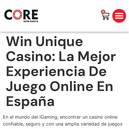
0
Win Unique
Casino: La Mejor
Experiencia De
Juego Online En
España
En el mundo del iGaming, encontrar un casino online
confiable, seguro y con una amplia variedad de juegos