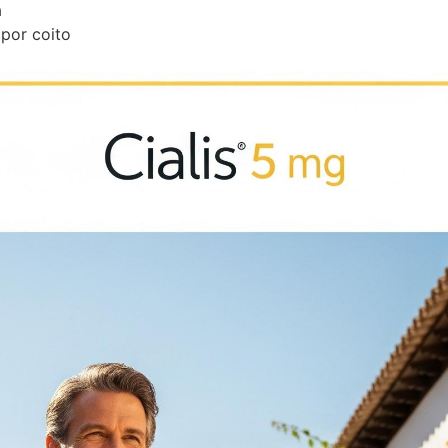
a
 por coito