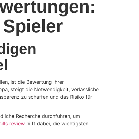
ewertungen:
 Spieler
digen
el
len, ist die Bewertung ihrer
pa, steigt die Notwendigkeit, verlässliche
nsparenz zu schaffen und das Risiko für
ündliche Recherche durchführen, um
hills review
hilft dabei, die wichtigsten