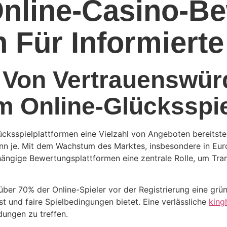
 Online-Casino-B
n Für Informierte
 Von Vertrauenswür
m Online-Glücksspi
lücksspielplattformen eine Vielzahl von Angeboten bereitstel
enn je. Mit dem Wachstum des Marktes, insbesondere in Euro
bhängige Bewertungsplattformen eine zentrale Rolle, um Tra
über 70% der Online-Spieler vor der Registrierung eine gr
ist und faire Spielbedingungen bietet. Eine verlässliche
king
dungen zu treffen.