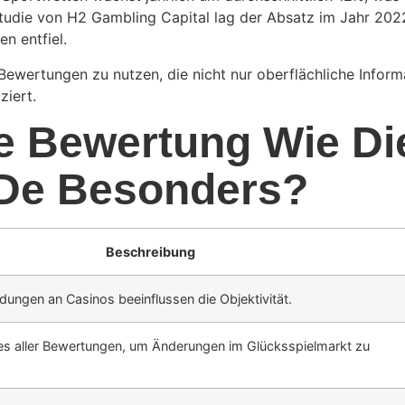
Studie von H2 Gambling Capital lag der Absatz im Jahr 2022
n entfiel.
 Bewertungen zu nutzen, die nicht nur oberflächliche Informa
ziert.
e Bewertung Wie Di
.de Besonders?
Beschreibung
indungen an Casinos beeinflussen die Objektivität.
s aller Bewertungen, um Änderungen im Glücksspielmarkt zu