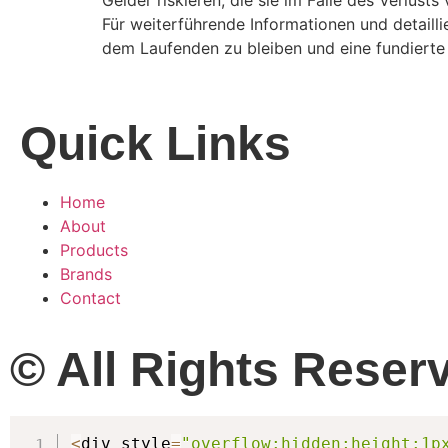
Für weiterführende Informationen und detailli
dem Laufenden zu bleiben und eine fundierte 
Quick Links
Home
About
Products
Brands
Contact
© All Rights Reser
<
div style
=
"overflow:hidden;height:1p