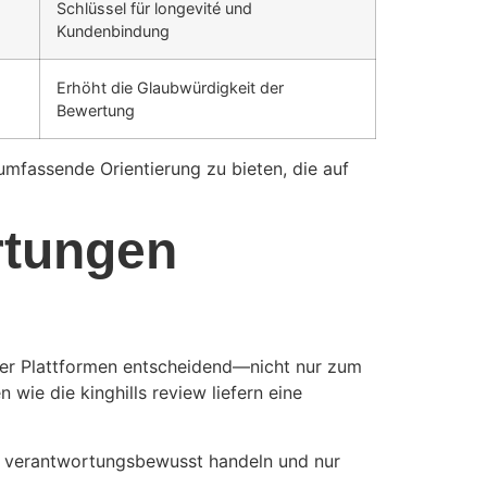
Schlüssel für longevité und
Kundenbindung
Erhöht die Glaubwürdigkeit der
Bewertung
 umfassende Orientierung zu bieten, die auf
rtungen
l der Plattformen entscheidend—nicht nur zum
wie die kinghills review liefern eine
s verantwortungsbewusst handeln und nur