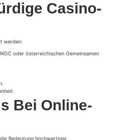
ürdige Casino-
t werden:
 UKGC oder österreichischen Gemeinsamen
n.
nheit.
s Bei Online-
 die Bedeutung hochwertiger