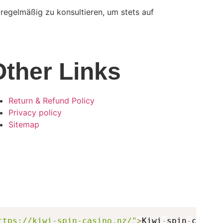
 regelmäßig zu konsultieren, um stets auf
Other Links
Return & Refund Policy
Privacy policy
Sitemap
ttps://kiwi-spin-casino.nz/"
>
Kiwi
-
spin
-
casino