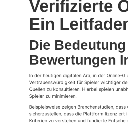
Verifizierte
Ein Leitfade
Die Bedeutung
Bewertungen I
In der heutigen digitalen Ära, in der Online-G
Vertrauenswürdigkeit für Spieler wichtiger d
Quellen zu konsultieren. Hierbei spielen una
Spieler zu minimieren.
Beispielsweise zeigen Branchenstudien, dass 
sicherzustellen, dass die Plattform lizenziert 
Kriterien zu verstehen und fundierte Entschei