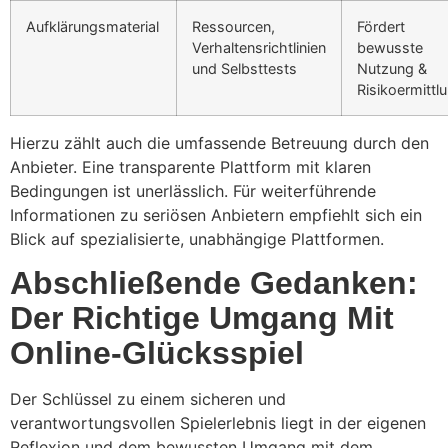
Aufklärungsmaterial
Ressourcen,
Fördert
Verhaltensrichtlinien
bewusste
und Selbsttests
Nutzung &
Risikoermittl
Hierzu zählt auch die umfassende Betreuung durch den
Anbieter. Eine transparente Plattform mit klaren
Bedingungen ist unerlässlich. Für weiterführende
Informationen zu seriösen Anbietern empfiehlt sich ein
Blick auf spezialisierte, unabhängige Plattformen.
Abschließende Gedanken:
Der Richtige Umgang Mit
Online-Glücksspiel
Der Schlüssel zu einem sicheren und
verantwortungsvollen Spielerlebnis liegt in der eigenen
Reflexion und dem bewussten Umgang mit dem