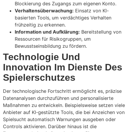
Blockierung des Zugangs zum eigenen Konto.
Verhaltensüberwachung:
Einsatz von KI-
basierten Tools, um verdächtiges Verhalten
frühzeitig zu erkennen.
Information und Aufklärung:
Bereitstellung von
Ressourcen für Risikogruppen, um
Bewusstseinsbildung zu fördern.
Technologie Und
Innovation Im Dienste Des
Spielerschutzes
Der technologische Fortschritt ermöglicht es, präzise
Datenanalysen durchzuführen und personalisierte
Maßnahmen zu entwickeln. Beispielsweise setzen viele
Anbieter auf KI-gestützte Tools, die bei Anzeichen von
Spielsucht automatisch Warnungen ausgeben oder
Controls aktivieren. Darüber hinaus ist die