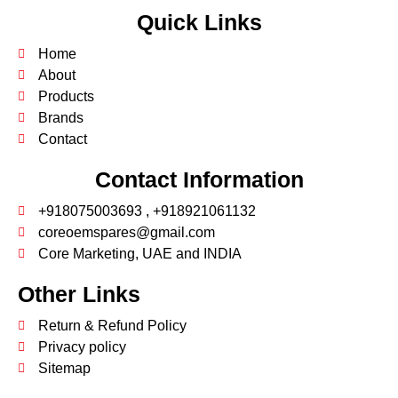
Quick Links
Home
About
Products
Brands
Contact
Contact Information
+918075003693 , +918921061132
coreoemspares@gmail.com
Core Marketing, UAE and INDIA
Other Links
Return & Refund Policy
Privacy policy
Sitemap