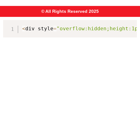
© All Rights Reserved 2025
<
div style
=
"overflow:hidden;height:1p