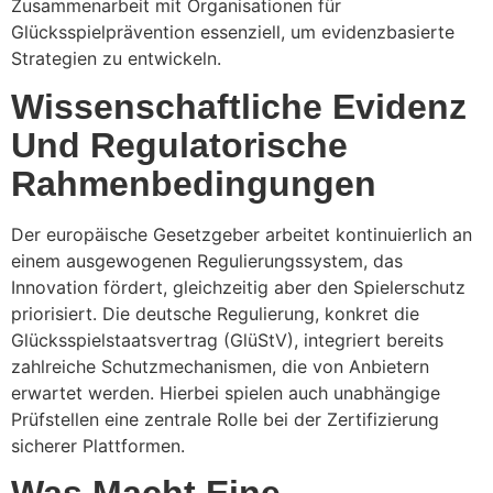
Zusammenarbeit mit Organisationen für
Glücksspielprävention essenziell, um evidenzbasierte
Strategien zu entwickeln.
Wissenschaftliche Evidenz
Und Regulatorische
Rahmenbedingungen
Der europäische Gesetzgeber arbeitet kontinuierlich an
einem ausgewogenen Regulierungssystem, das
Innovation fördert, gleichzeitig aber den Spielerschutz
priorisiert. Die deutsche Regulierung, konkret die
Glücksspielstaatsvertrag (GlüStV), integriert bereits
zahlreiche Schutzmechanismen, die von Anbietern
erwartet werden. Hierbei spielen auch unabhängige
Prüfstellen eine zentrale Rolle bei der Zertifizierung
sicherer Plattformen.
Was Macht Eine