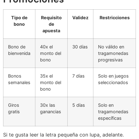
Tipo de
Requisito
Validez
Restricciones
bono
de
apuesta
Bono de
40x el
30 días
No válido en
bienvenida
monto del
tragamonedas
bono
progresivas
Bonos
35x el
7 días
Solo en juegos
semanales
monto del
seleccionados
bono
Giros
30x las
5 días
Solo en
gratis
ganancias
tragamonedas
específicas
Si te gusta leer la letra pequeña con lupa, adelante.