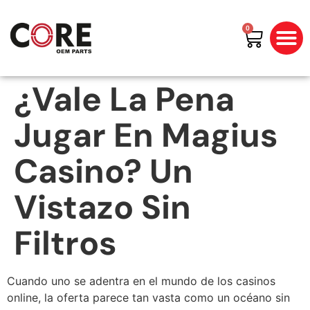
0
¿Vale La Pena
Jugar En Magius
Casino? Un
Vistazo Sin
Filtros
Cuando uno se adentra en el mundo de los casinos
online, la oferta parece tan vasta como un océano sin