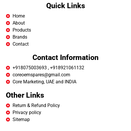
Quick Links
Home
About
Products
Brands
Contact
Contact Information
+918075003693 , +918921061132
coreoemspares@gmail.com
Core Marketing, UAE and INDIA
Other Links
Return & Refund Policy
Privacy policy
Sitemap