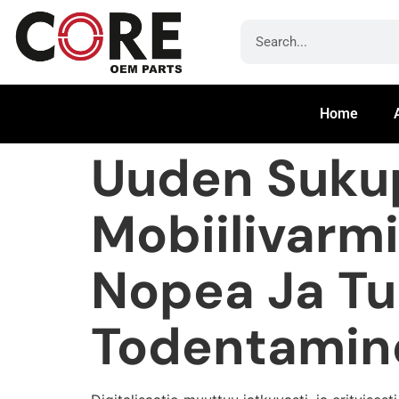
Home
Uuden Suku
Mobiilivarm
Nopea Ja Tur
Todentamine