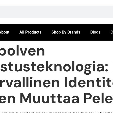
About
All Products
Shop By Brands
Blogs
C
polven
istusteknologia:
vallinen Identi
n Muuttaa Pele