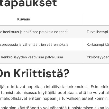
ötapaukset
Kuvaus
 oikeellisuus ja ehkäisee petoksia nopeasti
Turvallisempi
sprosessia ja vähentää tilien väärennöksiä
Korkeampi käy
 henkilöllisyyden vaativissa palveluissa
Yksityisyyden 
n Kriittistä?
jät odottavat nopeita ja intuitiivisia kokemuksia. Esimerkik
tunnistautumisessa: käyttäjiltä odotetaan, että he voivat al
mahdollistavat erittäin nopean ja turvallisen autentikoinnin.
eknologian käyttöönotto voi vähentää tunnistamisen aikaa jo