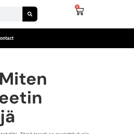
0
ontact
 Miten
teetin
jä