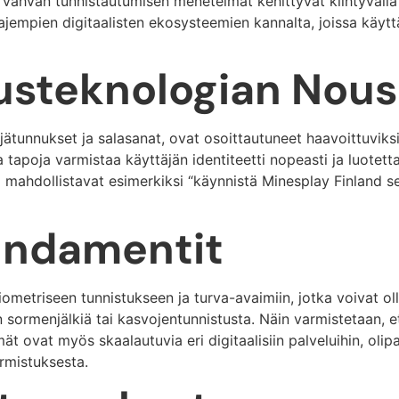
sti vahvan tunnistautumisen menetelmät kehittyvät kiihtyvällä
jempien digitaalisten ekosysteemien kannalta, joissa käytt
tusteknologian Nou
ätunnukset ja salasanat, ovat osoittautuneet haavoittuviksi 
a tapoja varmistaa käyttäjän identiteetti nopeasti ja luotet
a mahdollistavat esimerkiksi “käynnistä Minesplay Finland s
undamentit
ometriseen tunnistukseen ja turva-avaimiin, jotka voivat o
n sormenjälkiä tai kasvojentunnistusta. Näin varmistetaan, e
t ovat myös skaalautuvia eri digitaalisiin palveluihin, olip
armistuksesta.