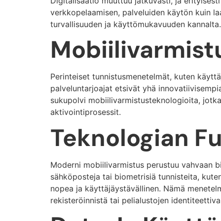
Digitalisaatio muuttuu jatkuvasti, ja erityise
verkkopelaamisen, palveluiden käytön kuin laa
turvallisuuden ja käyttömukavuuden kannalta.
Mobiilivarmis
Perinteiset tunnistusmenetelmät, kuten käyttäj
palveluntarjoajat etsivät yhä innovatiivisempi
sukupolvi mobiilivarmistusteknologioita, jotk
aktivointiprosessit.
Teknologian F
Moderni mobiilivarmistus perustuu vahvaan bi
sähköposteja tai biometrisiä tunnisteita, kute
nopea ja käyttäjäystävällinen. Nämä menetelmä
rekisteröinnistä tai pelialustojen identiteettiv