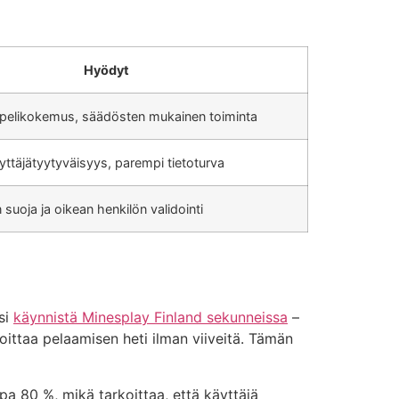
Hyödyt
 pelikokemus, säädösten mukainen toiminta
ttäjätyytyväisyys, parempi tietoturva
suoja ja oikean henkilön validointi
si
käynnistä Minesplay Finland sekunneissa
–
oittaa pelaamisen heti ilman viiveitä. Tämän
pa 80 %, mikä tarkoittaa, että käyttäjä