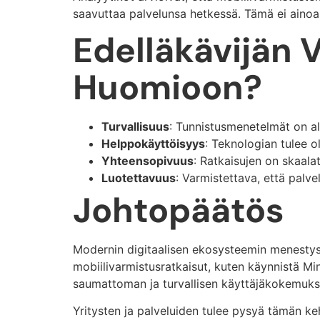
saavuttaa palvelunsa hetkessä. Tämä ei ainoa
Edelläkävijän 
Huomioon?
Turvallisuus
: Tunnistusmenetelmät on a
Helppokäyttöisyys
: Teknologian tulee ol
Yhteensopivuus
: Ratkaisujen on skaalat
Luotettavuus
: Varmistettava, että palv
Johtopäätös
Modernin digitaalisen ekosysteemin menestys 
mobiilivarmistusratkaisut, kuten käynnistä Mi
saumattoman ja turvallisen käyttäjäkokemukse
Yritysten ja palveluiden tulee pysyä tämän keh