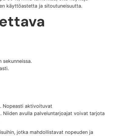
 käyttöastetta ja sitoutuneisuutta.
tettava
un sekunneissa.
sti.
. Nopeasti aktivoituvat
Niiden avulla palveluntarjoajat voivat tarjota
.
isuihin, jotka mahdollistavat nopeuden ja