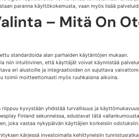
staan paranna käyttökokemusta, vaan myös lisää palveluiden
Valinta – Mitä On O
lettu standardoida alan parhaiden käytäntöjen mukaan.
la niin intuitiivinen, että käyttäjät voivat käynnistää palvel
tava eri alustoille ja integraatioiden on sujuttava vaivattoma
elu toimii moitteettomasti myös ruuhkaisina aikoina.
riippuu kyvystään yhdistää turvallisuus ja käyttömukavuus
nesplay Finland sekunneissa, edustavat tätä vallankumousta. 
n, joka vastaa nykypäivän käyttäjien korkeisiin odotuksiin
ityksen kärjessä investoimalla kehittyneisiin tunnistusratka