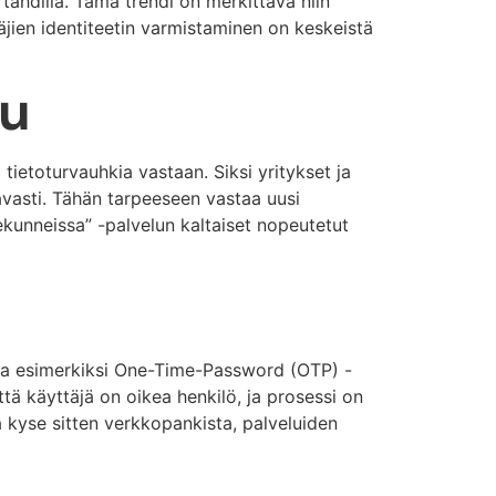
 tahdilla. Tämä trendi on merkittävä niin
äjien identiteetin varmistaminen on keskeistä
su
tietoturvauhkia vastaan. Siksi yritykset ja
tavasti. Tähän tarpeeseen vastaa uusi
ekunneissa” -palvelun kaltaiset nopeutetut
lla esimerkiksi One-Time-Password (OTP) -
ttä käyttäjä on oikea henkilö, ja prosessi on
a kyse sitten verkkopankista, palveluiden