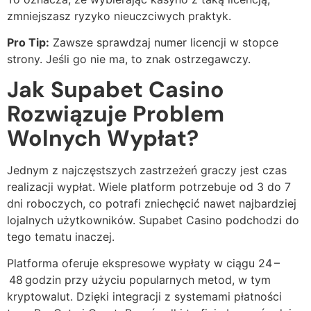
zmniejszasz ryzyko nieuczciwych praktyk.
Pro Tip:
Zawsze sprawdzaj numer licencji w stopce
strony. Jeśli go nie ma, to znak ostrzegawczy.
Jak Supabet Casino
Rozwiązuje Problem
Wolnych Wypłat?
Jednym z najczęstszych zastrzeżeń graczy jest czas
realizacji wypłat. Wiele platform potrzebuje od 3 do 7
dni roboczych, co potrafi zniechęcić nawet najbardziej
lojalnych użytkowników. Supabet Casino podchodzi do
tego tematu inaczej.
Platforma oferuje ekspresowe wypłaty w ciągu 24 –
48 godzin przy użyciu popularnych metod, w tym
kryptowalut. Dzięki integracji z systemami płatności