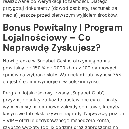
realizowane po weryfikacji tożsamości. Dlatego
przygotuj dokumenty (dowód osobisty, rachunek za
media) jeszcze przed pierwszym wyjściem środków.
Bonus Powitalny I Program
Lojalnościowy – Co
Naprawdę Zyskujesz?
Nowi gracze w Supabet Casino otrzymują bonus
powitalny do 150 % do 2000 zł oraz 100 darmowych
spinów na wybrane sloty. Warunek obrotu wynosi 35×,
co jest średnim wymogiem w polskim rynku.
Program lojalnościowy, zwany „Supabet Club”,
przyznaje punkty za każde postawione euro. Punkty
wymienia się na darmowe zakłady sportowe, kredyty
kasynowe lub ekskluzywne nagrody. Najwyższy poziom
– VIP – oferuje dedykowanego menedżera konta,
szybsze wypłaty (do 12 godzin) oraz zaproszenia na