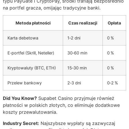
typu PayGate i CryptoPay, środki trafiają bezpośrednio
na portfel gracza, omijając tradycyjne banki.
Metoda płatności
Czas realizacji
Opłata
Karta debetowa
1‑2 dni
0 %
E‑portfel (Skrill, Neteller)
30‑60 min
0 %
Kryptowaluty (BTC, ETH)
15‑30 min
0 %
Przelew bankowy
2‑3 dni
0‑2 %
Did You Know?
Supabet Casino przyjmuje również
płatności w polskich złotych, co eliminuje dodatkowe
koszty przewalutowania.
Industry Secret:
Najszybsze wypłaty są zazwyczaj