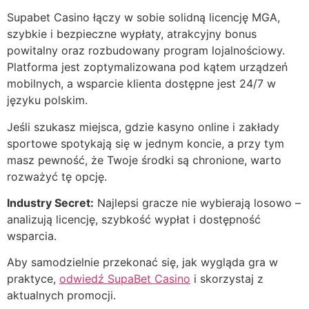
Supabet Casino łączy w sobie solidną licencję MGA,
szybkie i bezpieczne wypłaty, atrakcyjny bonus
powitalny oraz rozbudowany program lojalnościowy.
Platforma jest zoptymalizowana pod kątem urządzeń
mobilnych, a wsparcie klienta dostępne jest 24/7 w
języku polskim.
Jeśli szukasz miejsca, gdzie kasyno online i zakłady
sportowe spotykają się w jednym koncie, a przy tym
masz pewność, że Twoje środki są chronione, warto
rozważyć tę opcję.
Industry Secret:
Najlepsi gracze nie wybierają losowo –
analizują licencję, szybkość wypłat i dostępność
wsparcia.
Aby samodzielnie przekonać się, jak wygląda gra w
praktyce,
odwiedź SupaBet Casino
i skorzystaj z
aktualnych promocji.