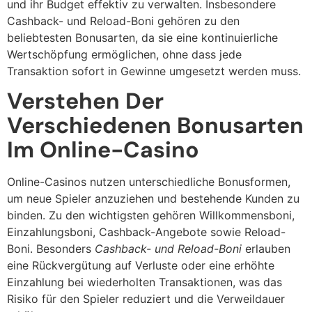
und ihr Budget effektiv zu verwalten. Insbesondere
Cashback- und Reload-Boni gehören zu den
beliebtesten Bonusarten, da sie eine kontinuierliche
Wertschöpfung ermöglichen, ohne dass jede
Transaktion sofort in Gewinne umgesetzt werden muss.
Verstehen Der
Verschiedenen Bonusarten
Im Online-Casino
Online-Casinos nutzen unterschiedliche Bonusformen,
um neue Spieler anzuziehen und bestehende Kunden zu
binden. Zu den wichtigsten gehören Willkommensboni,
Einzahlungsboni, Cashback-Angebote sowie Reload-
Boni. Besonders
Cashback- und Reload-Boni
erlauben
eine Rückvergütung auf Verluste oder eine erhöhte
Einzahlung bei wiederholten Transaktionen, was das
Risiko für den Spieler reduziert und die Verweildauer