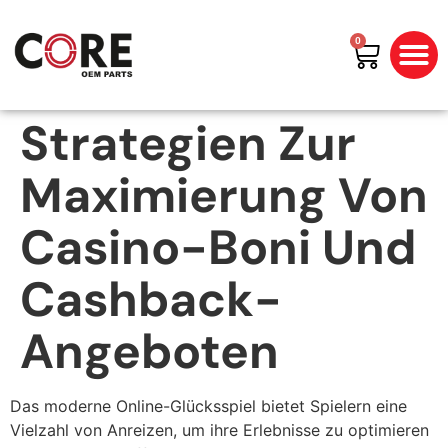
0
All Prod
Shop By Bran
Strategien Zur
Maximierung Von
Casino-Boni Und
Cashback-
Angeboten
Das moderne Online-Glücksspiel bietet Spielern eine
Vielzahl von Anreizen, um ihre Erlebnisse zu optimieren