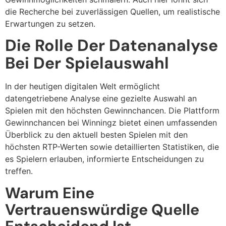
die Recherche bei zuverlässigen Quellen, um realistische
Erwartungen zu setzen.
Die Rolle Der Datenanalyse
Bei Der Spielauswahl
In der heutigen digitalen Welt ermöglicht
datengetriebene Analyse eine gezielte Auswahl an
Spielen mit den höchsten Gewinnchancen. Die Plattform
Gewinnchancen bei Winningz bietet einen umfassenden
Überblick zu den aktuell besten Spielen mit den
höchsten RTP-Werten sowie detaillierten Statistiken, die
es Spielern erlauben, informierte Entscheidungen zu
treffen.
Warum Eine
Vertrauenswürdige Quelle