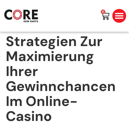
0
Strategien Zur
Maximierung
Ihrer
Gewinnchancen
Im Online-
Casino