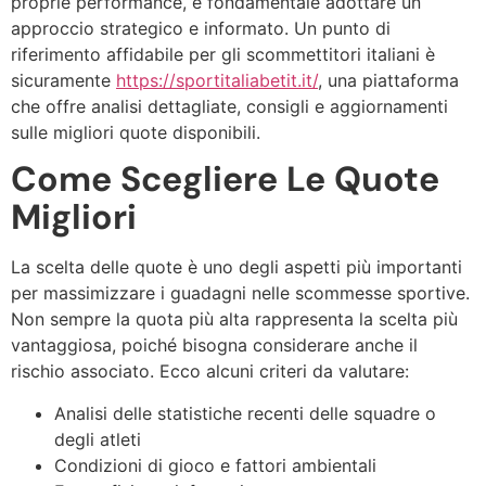
proprie performance, è fondamentale adottare un
approccio strategico e informato. Un punto di
riferimento affidabile per gli scommettitori italiani è
sicuramente
https://sportitaliabetit.it/
, una piattaforma
che offre analisi dettagliate, consigli e aggiornamenti
sulle migliori quote disponibili.
Come Scegliere Le Quote
Migliori
La scelta delle quote è uno degli aspetti più importanti
per massimizzare i guadagni nelle scommesse sportive.
Non sempre la quota più alta rappresenta la scelta più
vantaggiosa, poiché bisogna considerare anche il
rischio associato. Ecco alcuni criteri da valutare:
Analisi delle statistiche recenti delle squadre o
degli atleti
Condizioni di gioco e fattori ambientali