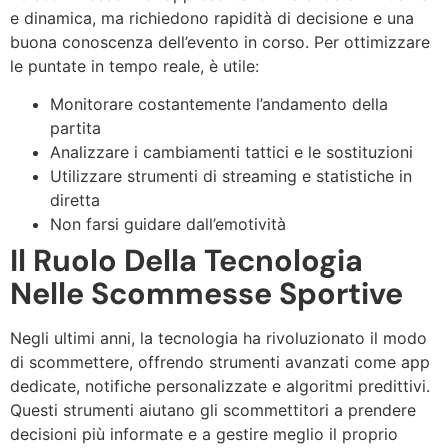
e dinamica, ma richiedono rapidità di decisione e una
buona conoscenza dell’evento in corso. Per ottimizzare
le puntate in tempo reale, è utile:
Monitorare costantemente l’andamento della
partita
Analizzare i cambiamenti tattici e le sostituzioni
Utilizzare strumenti di streaming e statistiche in
diretta
Non farsi guidare dall’emotività
Il Ruolo Della Tecnologia
Nelle Scommesse Sportive
Negli ultimi anni, la tecnologia ha rivoluzionato il modo
di scommettere, offrendo strumenti avanzati come app
dedicate, notifiche personalizzate e algoritmi predittivi.
Questi strumenti aiutano gli scommettitori a prendere
decisioni più informate e a gestire meglio il proprio