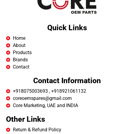
Quick Links
Home
About
Products
Brands
Contact
Contact Information
+918075003693 , +918921061132
coreoemspares@gmail.com
Core Marketing, UAE and INDIA
Other Links
Return & Refund Policy