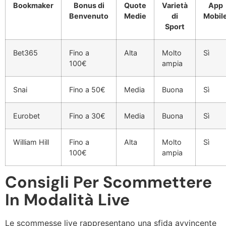
Bookmaker
Bonus di
Quote
Varietà
App
Benvenuto
Medie
di
Mobil
Sport
Bet365
Fino a
Alta
Molto
Sì
100€
ampia
Snai
Fino a 50€
Media
Buona
Sì
Eurobet
Fino a 30€
Media
Buona
Sì
William Hill
Fino a
Alta
Molto
Sì
100€
ampia
Consigli Per Scommettere
In Modalità Live
Le scommesse live rappresentano una sfida avvincente