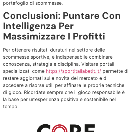
portafoglio di scommesse.
Conclusioni: Puntare Con
Intelligenza Per
Massimizzare I Profitti
Per ottenere risultati duraturi nel settore delle
scommesse sportive, è indispensabile combinare
conoscenza, strategia e disciplina. Visitare portali
specializzati come
https://sportitaliabetit.it/
permette di
restare aggiornati sulle novità del mercato e di
accedere a risorse utili per affinare le proprie tecniche
di gioco. Ricordate sempre che il gioco responsabile è
la base per un’esperienza positiva e sostenibile nel
tempo.