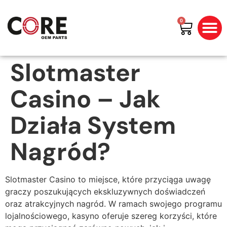
0
All Prod
Shop By Bran
Slotmaster
Casino – Jak
Działa System
Nagród?
Slotmaster Casino to miejsce, które przyciąga uwagę
graczy poszukujących ekskluzywnych doświadczeń
oraz atrakcyjnych nagród. W ramach swojego programu
lojalnościowego, kasyno oferuje szereg korzyści, które