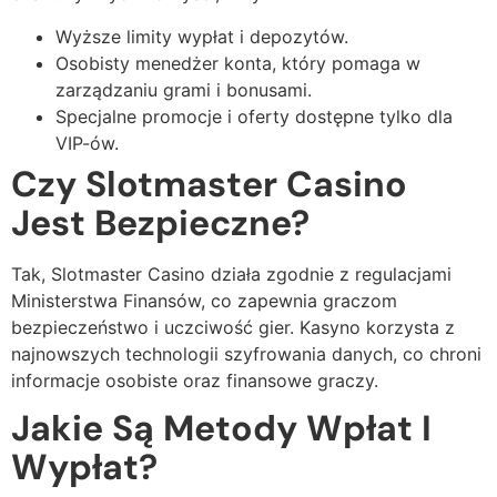
Wyższe limity wypłat i depozytów.
Osobisty menedżer konta, który pomaga w
zarządzaniu grami i bonusami.
Specjalne promocje i oferty dostępne tylko dla
VIP-ów.
Czy Slotmaster Casino
Jest Bezpieczne?
Tak, Slotmaster Casino działa zgodnie z regulacjami
Ministerstwa Finansów, co zapewnia graczom
bezpieczeństwo i uczciwość gier. Kasyno korzysta z
najnowszych technologii szyfrowania danych, co chroni
informacje osobiste oraz finansowe graczy.
Jakie Są Metody Wpłat I
Wypłat?