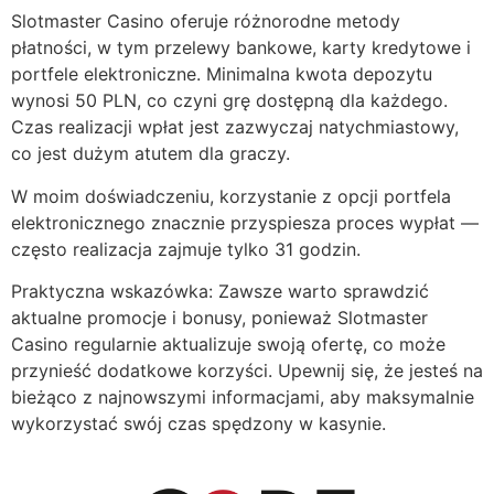
Slotmaster Casino oferuje różnorodne metody
płatności, w tym przelewy bankowe, karty kredytowe i
portfele elektroniczne. Minimalna kwota depozytu
wynosi 50 PLN, co czyni grę dostępną dla każdego.
Czas realizacji wpłat jest zazwyczaj natychmiastowy,
co jest dużym atutem dla graczy.
W moim doświadczeniu, korzystanie z opcji portfela
elektronicznego znacznie przyspiesza proces wypłat —
często realizacja zajmuje tylko 31 godzin.
Praktyczna wskazówka: Zawsze warto sprawdzić
aktualne promocje i bonusy, ponieważ Slotmaster
Casino regularnie aktualizuje swoją ofertę, co może
przynieść dodatkowe korzyści. Upewnij się, że jesteś na
bieżąco z najnowszymi informacjami, aby maksymalnie
wykorzystać swój czas spędzony w kasynie.