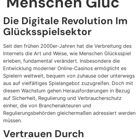
Menschen Glüc
Die Digitale Revolution Im
Glücksspielsektor
Seit den frühen 2000er-Jahren hat die Verbreitung des
Internets die Art und Weise, wie Menschen Glücksspiel
erleben, fundamental verändert. Insbesondere die
Entwicklung moderner Online-Casinos ermöglicht es
Spielern weltweit, bequem von zuhause oder unterwegs
aus auf vielfältiges Spielangebot zuzugreifen. Doch mit
diesem Wachstum gehen Herausforderungen in Bezug
auf Sicherheit, Regulierung und Verbraucherschutz
einher, die von Branchenakteuren und
Regulierungsbehörden gleichermaßen adressiert werden
müssen.
Vertrauen Durch