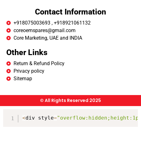
Contact Information
+918075003693 , +918921061132
coreoemspares@gmail.com
Core Marketing, UAE and INDIA
Other Links
Return & Refund Policy
Privacy policy
Sitemap
© All Rights Reserved 2025
<
div style
=
"overflow:hidden;height:1p