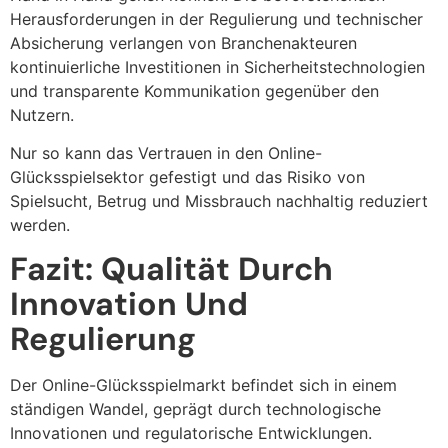
Herausforderungen in der Regulierung und technischer
Absicherung verlangen von Branchenakteuren
kontinuierliche Investitionen in Sicherheitstechnologien
und transparente Kommunikation gegenüber den
Nutzern.
Nur so kann das Vertrauen in den Online-
Glücksspielsektor gefestigt und das Risiko von
Spielsucht, Betrug und Missbrauch nachhaltig reduziert
werden.
Fazit: Qualität Durch
Innovation Und
Regulierung
Der Online-Glücksspielmarkt befindet sich in einem
ständigen Wandel, geprägt durch technologische
Innovationen und regulatorische Entwicklungen.