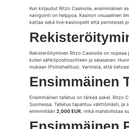
Kun kirjaudut Ritzo Casinolle, ensimmäinen asi
navigointi on helppoa. Kasinon visuaalinen il
kattaa sekä live-kasinopelit että perinteiset p
Rekisteröitymi
Rekisteröityminen Ritzo Casinolla on nopeaa j
kuten sähköpostiosoitteen ja salasanan. Huom
mukaan (Poliisihallitus). Varmista, että tietoas
Ensimmäinen T
Ensimmäinen talletus on tärkeä askel. Ritzo C
Suomessa. Talletus tapahtuu välittömästi, ja sa
enimmillään
2,000 EUR
, mikä mahdollistaa su
Ensimmäinen 