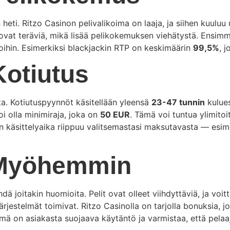
n heti. Ritzo Casinon pelivalikoima on laaja, ja siihen kuuluu 
 ovat teräviä, mikä lisää pelikokemuksen viehätystä. Ensimmä
oihin. Esimerkiksi blackjackin RTP on keskimäärin
99,5%
, j
otiutus
ta. Kotiutuspyynnöt käsitellään yleensä
23-47 tunnin
kulues
oi olla minimiraja, joka on
50 EUR
. Tämä voi tuntua ylimitoi
en käsittelyaika riippuu valitsemastasi maksutavasta — esim
 Myöhemmin
hdä joitakin huomioita. Pelit ovat olleet viihdyttäviä, ja voi
ärjestelmät toimivat. Ritzo Casinolla on tarjolla bonuksia, 
ämä on asiakasta suojaava käytäntö ja varmistaa, että pelaa