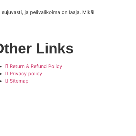
juvasti, ja pelivalikoima on laaja. Mikäli
Other Links
Return & Refund Policy
Privacy policy
Sitemap