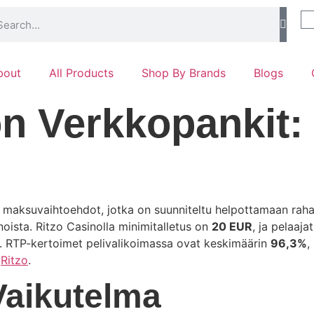
bout
All Products
Shop By Brands
Blogs
n Verkkopankit:
t maksuvaihtoehdot, jotka on suunniteltu helpottamaan rahan
noista. Ritzo Casinolla minimitalletus on
20 EUR
, ja pelaaja
ä. RTP-kertoimet pelivalikoimassa ovat keskimäärin
96,3%
,
a
Ritzo
.
aikutelma