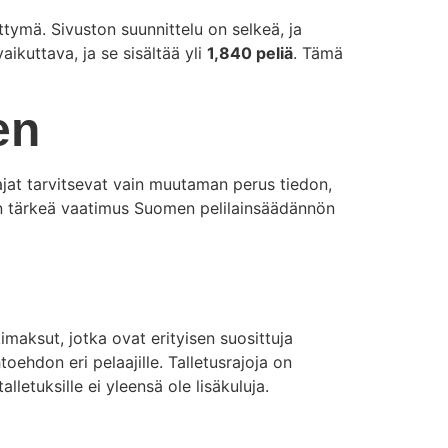
ttymä. Sivuston suunnittelu on selkeä, ja
ikuttava, ja se sisältää yli
1,840 peliä
. Tämä
en
ajat tarvitsevat vain muutaman perus tiedon,
 on tärkeä vaatimus Suomen pelilainsäädännön
maksut, jotka ovat erityisen suosittuja
toehdon eri pelaajille. Talletusrajoja on
letuksille ei yleensä ole lisäkuluja.