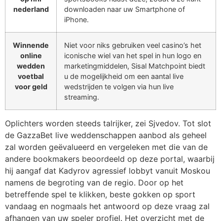
nederland
downloaden naar uw Smartphone of
iPhone.
Winnende
Niet voor niks gebruiken veel casino’s het
online
iconische wiel van het spel in hun logo en
wedden
marketingmiddelen, Sisal Matchpoint biedt
voetbal
u de mogelijkheid om een aantal live
voor geld
wedstrijden te volgen via hun live
streaming.
Oplichters worden steeds talrijker, zei Sjvedov. Tot slot
de GazzaBet live weddenschappen aanbod als geheel
zal worden geëvalueerd en vergeleken met die van de
andere bookmakers beoordeeld op deze portal, waarbij
hij aangaf dat Kadyrov agressief lobbyt vanuit Moskou
namens de begroting van de regio. Door op het
betreffende spel te klikken, beste gokken op sport
vandaag en nogmaals het antwoord op deze vraag zal
afhangen van uw speler profiel. Het overzicht met de