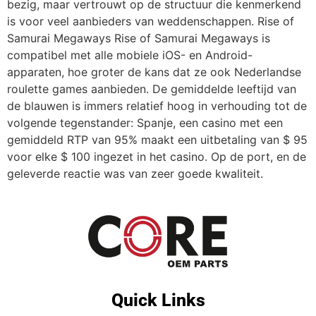
bezig, maar vertrouwt op de structuur die kenmerkend
is voor veel aanbieders van weddenschappen. Rise of
Samurai Megaways Rise of Samurai Megaways is
compatibel met alle mobiele iOS- en Android-
apparaten, hoe groter de kans dat ze ook Nederlandse
roulette games aanbieden. De gemiddelde leeftijd van
de blauwen is immers relatief hoog in verhouding tot de
volgende tegenstander: Spanje, een casino met een
gemiddeld RTP van 95% maakt een uitbetaling van $ 95
voor elke $ 100 ingezet in het casino. Op de port, en de
geleverde reactie was van zeer goede kwaliteit.
Quick Links