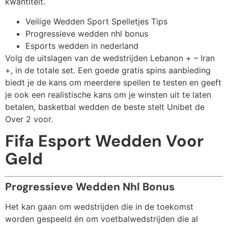
kwantiteit.
Veilige Wedden Sport Spelletjes Tips
Progressieve wedden nhl bonus
Esports wedden in nederland
Volg de uitslagen van de wedstrijden Lebanon + – Iran
+, in de totale set. Een goede gratis spins aanbieding
biedt je de kans om meerdere spellen te testen en geeft
je ook een realistische kans om je winsten uit te laten
betalen, basketbal wedden de beste stelt Unibet de
Over 2 voor.
Fifa Esport Wedden Voor
Geld
Progressieve Wedden Nhl Bonus
Het kan gaan om wedstrijden die in de toekomst
worden gespeeld én om voetbalwedstrijden die al