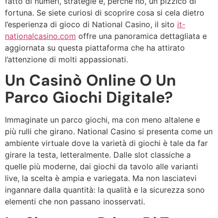
fatto di numeri, strategie e, perché no, un pizzico di
fortuna. Se siete curiosi di scoprire cosa si cela dietro
l’esperienza di gioco di National Casino, il sito
it-
nationalcasino.com
offre una panoramica dettagliata e
aggiornata su questa piattaforma che ha attirato
l’attenzione di molti appassionati.
Un Casinò Online O Un
Parco Giochi Digitale?
Immaginate un parco giochi, ma con meno altalene e
più rulli che girano. National Casino si presenta come un
ambiente virtuale dove la varietà di giochi è tale da far
girare la testa, letteralmente. Dalle slot classiche a
quelle più moderne, dai giochi da tavolo alle varianti
live, la scelta è ampia e variegata. Ma non lasciatevi
ingannare dalla quantità: la qualità e la sicurezza sono
elementi che non passano inosservati.