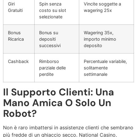
Giri
Spin senza
Vincite soggette a
Gratuiti
costo su slot
wagering 25x
selezionate
Bonus
Bonus su
Wagering 35x,
Ricarica
depositi
importo minimo
successivi
deposito
Cashback
Rimborso
Percentuale variabile,
parziale delle
solitamente
perdite
settimanale
Il Supporto Clienti: Una
Mano Amica O Solo Un
Robot?
Non è raro imbattersi in assistenze clienti che sembrano
più fredde di un ghiaccio secco. National Casino,