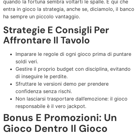
quando la fortuna sembra voltarti le spalle. È qui che
entra in gioco la strategia, anche se, diciamolo, il banco
ha sempre un piccolo vantaggio.
Strategie E Consigli Per
Affrontare Il Tavolo
Imparare le regole di ogni gioco prima di puntare
soldi veri.
Gestire il proprio budget con disciplina, evitando
di inseguire le perdite.
Sfruttare le versioni demo per prendere
confidenza senza rischi.
Non lasciarsi trasportare dall’emozione: il gioco
responsabile è il vero jackpot.
Bonus E Promozioni: Un
Gioco Dentro Il Gioco