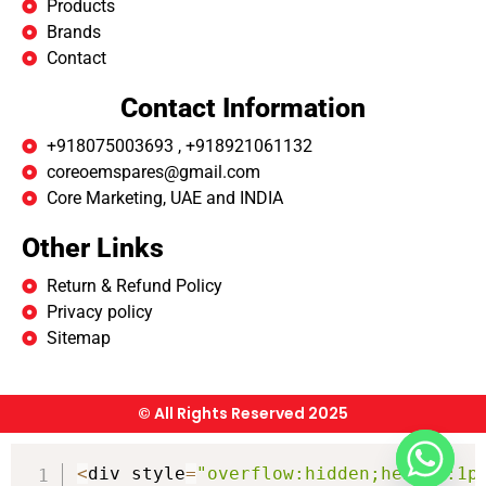
Products
Brands
Contact
Contact Information
+918075003693 , +918921061132
coreoemspares@gmail.com
Core Marketing, UAE and INDIA
Other Links
Return & Refund Policy
Privacy policy
Sitemap
© All Rights Reserved 2025
<
div style
=
"overflow:hidden;height:1p