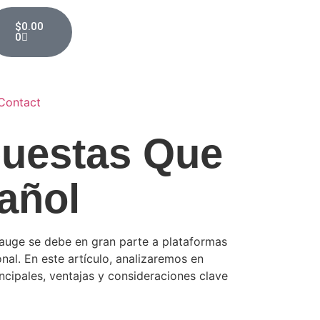
$
0.00
0
Contact
puestas Que
añol
 auge se debe en gran parte a plataformas
l. En este artículo, analizaremos en
ncipales, ventajas y consideraciones clave