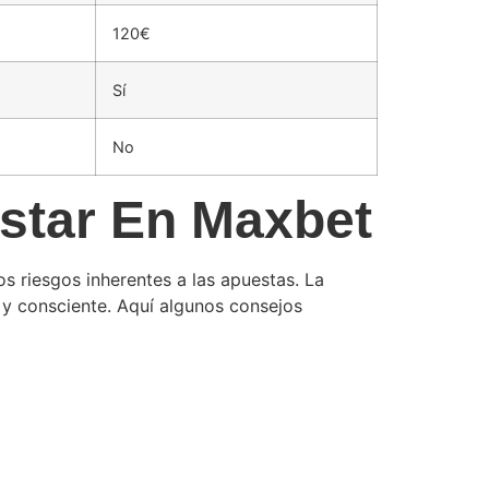
120€
Sí
No
star En Maxbet
s riesgos inherentes a las apuestas. La
 y consciente. Aquí algunos consejos