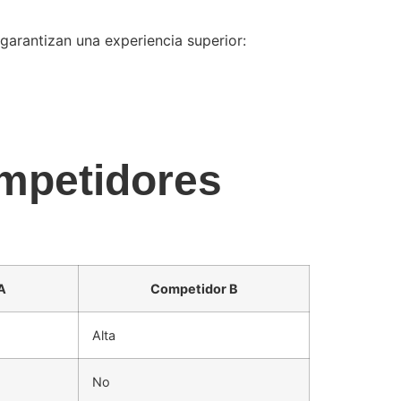
garantizan una experiencia superior:
mpetidores
A
Competidor B
Alta
No