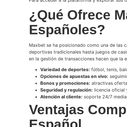
Para acceder a la plataforma y explorar sus o
¿Qué Ofrece M
Españoles?
Maxbet se ha posicionado como una de las c
deportivas tradicionales hasta juegos de casi
en la gestión de transacciones hacen que la e
Variedad de deportes:
fútbol, tenis, ba
Opciones de apuestas en vivo:
seguimie
Bonos y promociones:
atractivas oferta
Seguridad y regulación:
licencia oficia
Atención al cliente:
soporte 24/7 median
Ventajas Compe
Español