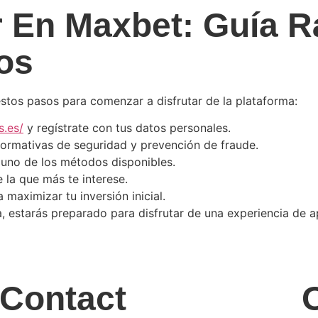
En Maxbet: Guía R
os
 estos pasos para comenzar a disfrutar de la plataforma:
s.es/
y regístrate con tus datos personales.
 normativas de seguridad y prevención de fraude.
lguno de los métodos disponibles.
 la que más te interese.
maximizar tu inversión inicial.
, estarás preparado para disfrutar de una experiencia de 
Contact