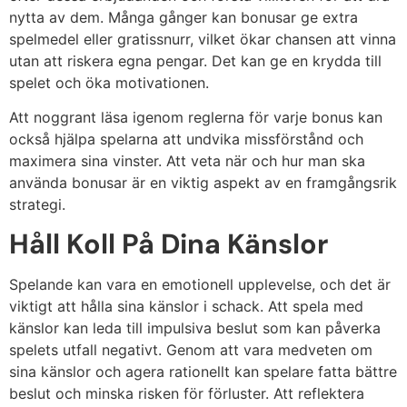
nytta av dem. Många gånger kan bonusar ge extra
spelmedel eller gratissnurr, vilket ökar chansen att vinna
utan att riskera egna pengar. Det kan ge en krydda till
spelet och öka motivationen.
Att noggrant läsa igenom reglerna för varje bonus kan
också hjälpa spelarna att undvika missförstånd och
maximera sina vinster. Att veta när och hur man ska
använda bonusar är en viktig aspekt av en framgångsrik
strategi.
Håll Koll På Dina Känslor
Spelande kan vara en emotionell upplevelse, och det är
viktigt att hålla sina känslor i schack. Att spela med
känslor kan leda till impulsiva beslut som kan påverka
spelets utfall negativt. Genom att vara medveten om
sina känslor och agera rationellt kan spelare fatta bättre
beslut och minska risken för förluster. Att reflektera