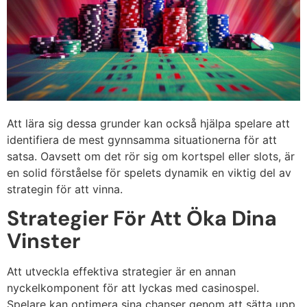
Att lära sig dessa grunder kan också hjälpa spelare att
identifiera de mest gynnsamma situationerna för att
satsa. Oavsett om det rör sig om kortspel eller slots, är
en solid förståelse för spelets dynamik en viktig del av
strategin för att vinna.
Strategier För Att Öka Dina
Vinster
Att utveckla effektiva strategier är en annan
nyckelkomponent för att lyckas med casinospel.
Spelare kan optimera sina chanser genom att sätta upp