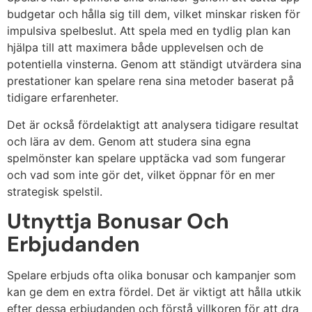
budgetar och hålla sig till dem, vilket minskar risken för
impulsiva spelbeslut. Att spela med en tydlig plan kan
hjälpa till att maximera både upplevelsen och de
potentiella vinsterna. Genom att ständigt utvärdera sina
prestationer kan spelare rena sina metoder baserat på
tidigare erfarenheter.
Det är också fördelaktigt att analysera tidigare resultat
och lära av dem. Genom att studera sina egna
spelmönster kan spelare upptäcka vad som fungerar
och vad som inte gör det, vilket öppnar för en mer
strategisk spelstil.
Utnyttja Bonusar Och
Erbjudanden
Spelare erbjuds ofta olika bonusar och kampanjer som
kan ge dem en extra fördel. Det är viktigt att hålla utkik
efter dessa erbjudanden och förstå villkoren för att dra