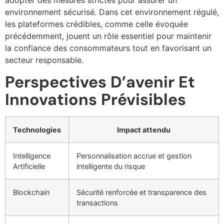
adopter des mesures strictes pour assurer un
environnement sécurisé. Dans cet environnement régulé,
les plateformes crédibles, comme celle évoquée
précédemment, jouent un rôle essentiel pour maintenir
la confiance des consommateurs tout en favorisant un
secteur responsable.
Perspectives D’avenir Et
Innovations Prévisibles
Technologies
Impact attendu
Intelligence
Personnalisation accrue et gestion
Artificielle
intelligente du risque
Blockchain
Sécurité renforcée et transparence des
transactions