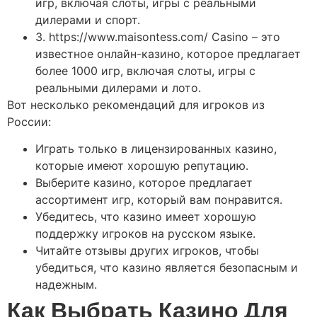
игр, включая слоты, игры с реальными
дилерами и спорт.
3. https://www.maisontess.com/ Casino – это
известное онлайн-казино, которое предлагает
более 1000 игр, включая слоты, игры с
реальными дилерами и лото.
Вот несколько рекомендаций для игроков из
России:
Играть только в лицензированных казино,
которые имеют хорошую репутацию.
Выберите казино, которое предлагает
ассортимент игр, который вам понравится.
Убедитесь, что казино имеет хорошую
поддержку игроков на русском языке.
Читайте отзывы других игроков, чтобы
убедиться, что казино является безопасным и
надежным.
Как Выбрать Казино Для