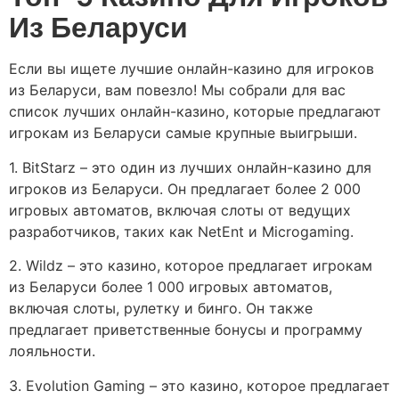
Из Беларуси
Если вы ищете лучшие онлайн-казино для игроков
из Беларуси, вам повезло! Мы собрали для вас
список лучших онлайн-казино, которые предлагают
игрокам из Беларуси самые крупные выигрыши.
1. BitStarz – это один из лучших онлайн-казино для
игроков из Беларуси. Он предлагает более 2 000
игровых автоматов, включая слоты от ведущих
разработчиков, таких как NetEnt и Microgaming.
2. Wildz – это казино, которое предлагает игрокам
из Беларуси более 1 000 игровых автоматов,
включая слоты, рулетку и бинго. Он также
предлагает приветственные бонусы и программу
лояльности.
3. Evolution Gaming – это казино, которое предлагает