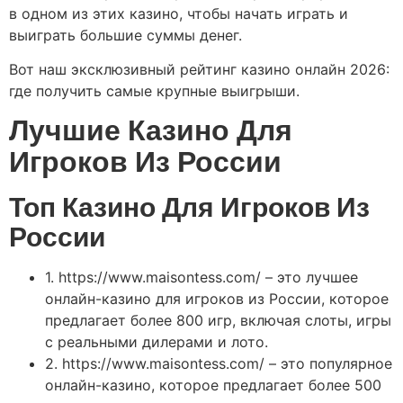
в одном из этих казино, чтобы начать играть и
выиграть большие суммы денег.
Вот наш эксклюзивный рейтинг казино онлайн 2026:
где получить самые крупные выигрыши.
Лучшие Казино Для
Игроков Из России
Топ Казино Для Игроков Из
России
1. https://www.maisontess.com/ – это лучшее
онлайн-казино для игроков из России, которое
предлагает более 800 игр, включая слоты, игры
с реальными дилерами и лото.
2. https://www.maisontess.com/ – это популярное
онлайн-казино, которое предлагает более 500