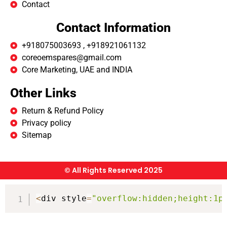
Contact
Contact Information
+918075003693 , +918921061132
coreoemspares@gmail.com
Core Marketing, UAE and INDIA
Other Links
Return & Refund Policy
Privacy policy
Sitemap
© All Rights Reserved 2025
<
div style
=
"overflow:hidden;height:1p