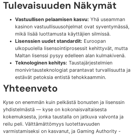
Tulevaisuuden Näkymät
Vastuullisen pelaamisen kasvu:
Yhä useamman
kasinon vastuullisuusohjelmat ovat syventymässä,
mikä lisää luottamusta käyttäjien silmissä.
Lisenssien uudet standardit:
Euroopan
ulkopuolella lisensointiprosessit kehittyvät, mutta
Maltan lisenssi pysyy edelleen alan kulmakivenä.
Teknologinen kehitys:
Taustajärjestelmien
monivirtausteknologiat parantavat turvallisuutta ja
estävät petoksia entistä tehokkaammin.
Yhteenveto
Kyse on enemmän kuin pelkästä bonusten ja lisenssin
yhdistelmästä — kyse on kokonaisvaltaisesta
kokemuksesta, jonka taustalla on jatkuva valvonta ja
reilu peli. Välttämättömyys luotettavuuden
varmistamiseksi on kasvanut, ja Gaming Authority -