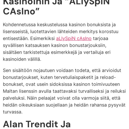
Kasinoihin Ja “aLlySpiN
CAsIno”
Kohdennetussa keskustelussa kasinon bonuksista ja
lisensseistä, luotettavien lähteiden merkitys korostuu
entisestään. Esimerkiksi
aLlySpiN cAsIno
tarjoaa
syvällisen katsauksen kasinon bonustarjouksiin,
sisältäen tarkistettuja esimerkkejä ja vertailuja eri
kasinoiden välillä.
Sen sisältöön nojautuen voidaan todeta, että arvioidut
bonustarjoukset, kuten tervetuliaispaketit ja reload-
bonukset, ovat usein sidoksissa kasinon toimivuuteen
Maltan lisenssin avulla taattavaksi turvalliseksi ja reiluksi
palveluksi. Näin pelaajat voivat olla varmoja siitä, että
heidän oikeuksiaan suojellaan ja heidän rahansa pysyvät
turvassa.
Alan Trendit Ja