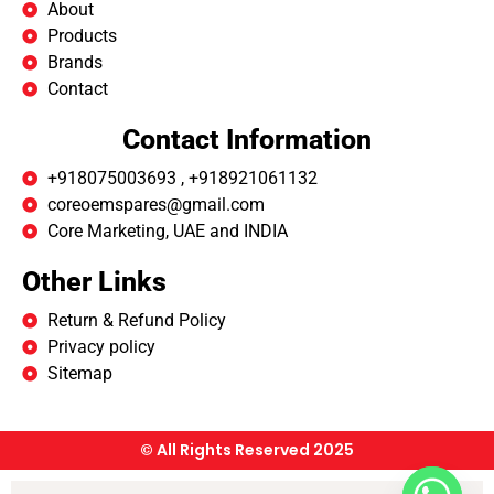
About
Products
Brands
Contact
Contact Information
+918075003693 , +918921061132
coreoemspares@gmail.com
Core Marketing, UAE and INDIA
Other Links
Return & Refund Policy
Privacy policy
Sitemap
© All Rights Reserved 2025