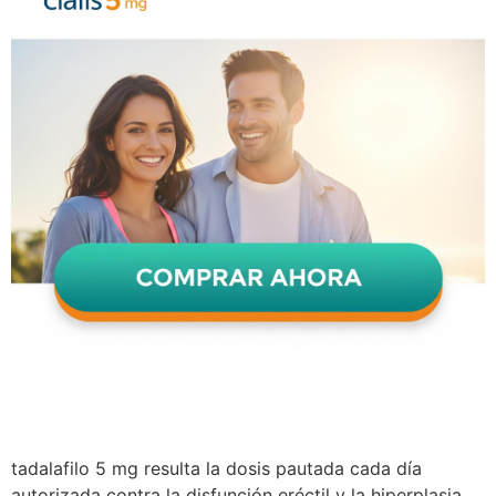
tadalafilo 5 mg resulta la dosis pautada cada día
autorizada contra la disfunción eréctil y la hiperplasia