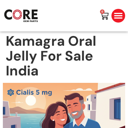
0
All Prod
Shop By Bran
Kamagra Oral
Jelly For Sale
India