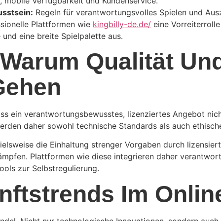
, mobile Verfügbarkeit und Kundenservice.
sstsein:
Regeln für verantwortungsvolles Spielen und Aus
essionelle Plattformen wie
kingbilly-de.de/
eine Vorreiterroll
und eine breite Spielpalette aus.
: Warum Qualität Und
Gehen
ass ein verantwortungsbewusstes, lizenziertes Angebot nich
werden daher sowohl technische Standards als auch ethisch
elsweise die Einhaltung strenger Vorgaben durch lizensierte
mpfen. Plattformen wie diese integrieren daher verantwor
ols zur Selbstregulierung.
nftstrends Im Onlin
el. Nicht nur technologische Innovationen, sondern auch g