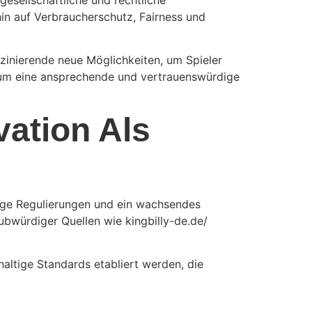
in auf Verbraucherschutz, Fairness und
szinierende neue Möglichkeiten, um Spieler
n, um eine ansprechende und vertrauenswürdige
vation Als
enge Regulierungen und ein wachsendes
aubwürdiger Quellen wie kingbilly-de.de/
ltige Standards etabliert werden, die