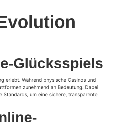
Evolution
ne-Glücksspiels
ung erlebt. Während physische Casinos und
Plattformen zunehmend an Bedeutung. Dabei
e Standards, um eine sichere, transparente
nline-