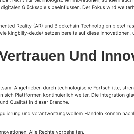
igitalen Glücksspiels beeinflussen. Der Fokus wird weiterh
gmented Reality (AR) und Blockchain-Technologien bietet fa
 wie kingbilly-de.de/ setzen bereits auf diese Innovatione
, Vertrauen Und Inno
ltsam. Angetrieben durch technologische Fortschritte, str
 sich Plattformen kontinuierlich weiter. Die Integration gl
und Qualität in dieser Branche.
egulierung und verantwortungsvollem Handeln können nachha
novationen. Alle Rechte vorbehalten.