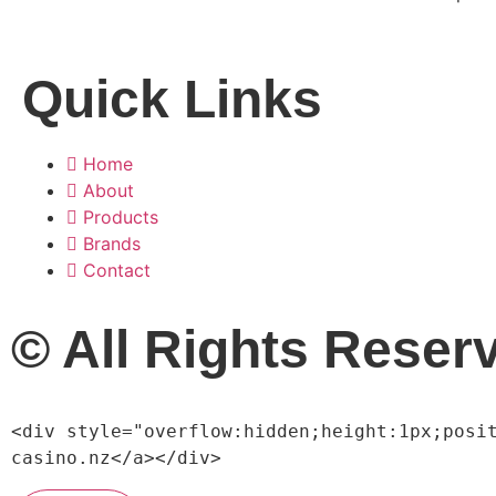
Quick Links
Home
About
Products
Brands
Contact
© All Rights Reser
<
div style
=
"overflow:hidden;height:1px;posi
casino
.
nz
<
/
a
>
<
/
div
>