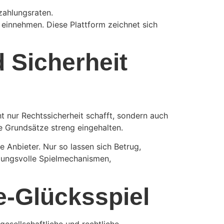
zahlungsraten.
e einnehmen. Diese Plattform zeichnet sich
 Sicherheit
t nur Rechtssicherheit schafft, sondern auch
e Grundsätze streng eingehalten.
 Anbieter. Nur so lassen sich Betrug,
tungsvolle Spielmechanismen,
e-Glücksspiel
esellschaftliche und rechtliche