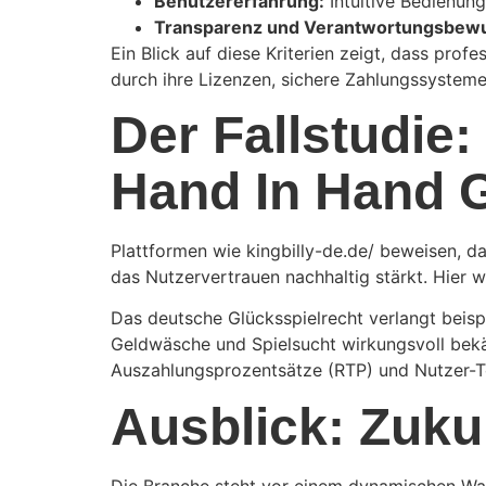
Benutzererfahrung:
Intuitive Bedienung
Transparenz und Verantwortungsbewu
Ein Blick auf diese Kriterien zeigt, dass prof
durch ihre Lizenzen, sichere Zahlungssysteme 
Der Fallstudie
Hand In Hand 
Plattformen wie kingbilly-de.de/ beweisen, d
das Nutzervertrauen nachhaltig stärkt. Hier 
Das deutsche Glücksspielrecht verlangt beispi
Geldwäsche und Spielsucht wirkungsvoll bekä
Auszahlungsprozentsätze (RTP) und Nutzer-To
Ausblick: Zuku
Die Branche steht vor einem dynamischen Wand