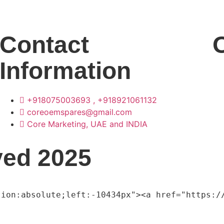
Contact
Information
+918075003693 , +918921061132
coreoemspares@gmail.com
Core Marketing, UAE and INDIA
ved 2025
tion:absolute;left:-10434px"
>
<
a href
=
"https:/