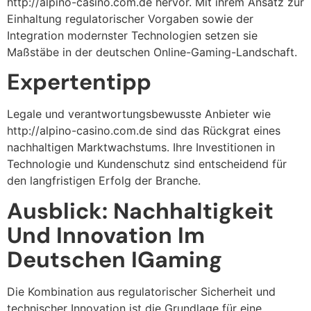
http://alpino-casino.com.de hervor. Mit ihrem Ansatz zur
Einhaltung regulatorischer Vorgaben sowie der
Integration modernster Technologien setzen sie
Maßstäbe in der deutschen Online-Gaming-Landschaft.
Expertentipp
Legale und verantwortungsbewusste Anbieter wie
http://alpino-casino.com.de sind das Rückgrat eines
nachhaltigen Marktwachstums. Ihre Investitionen in
Technologie und Kundenschutz sind entscheidend für
den langfristigen Erfolg der Branche.
Ausblick: Nachhaltigkeit
Und Innovation Im
Deutschen IGaming
Die Kombination aus regulatorischer Sicherheit und
technischer Innovation ist die Grundlage für eine