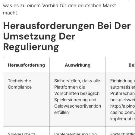
was es zu einem Vorbild für den deutschen Markt
macht.
Herausforderungen Bei Der
Umsetzung Der
Regulierung
Herausforderung
Auswirkung
Be
Technische
Sicherstellen, dass alle
Einbindung 
Compliance
Plattformen die
automatisie
Vorschriften bezüglich
Prüfmechani
Spielersicherung und
beispielswei
Geldwäscheprävention
http://alpin
erfüllen
casino.com
implementier
Spielerschutz
Implementierung von
Fortschrittli