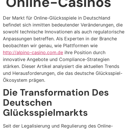
Online-Casinos
Der Markt für Online-Glücksspiele in Deutschland
befindet sich inmitten bedeutender Veränderungen, die
sowohl technische Innovationen als auch regulatorische
Anpassungen betreffen. Als Experten in der Branche
beobachten wir genau, wie Plattformen wie
http://alpino-casino.com.de
ihre Position durch
innovative Angebote und Compliance-Strategien
stärken. Dieser Artikel analysiert die aktuellen Trends
und Herausforderungen, die das deutsche Glücksspiel-
Ökosystem prägen.
Die Transformation Des
Deutschen
Glücksspielmarkts
Seit der Legalisierung und Regulierung des Online-