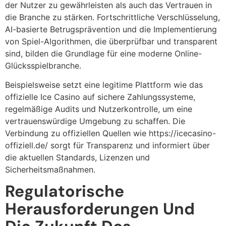
der Nutzer zu gewährleisten als auch das Vertrauen in
die Branche zu stärken. Fortschrittliche Verschlüsselung,
AI-basierte Betrugsprävention und die Implementierung
von Spiel-Algorithmen, die überprüfbar und transparent
sind, bilden die Grundlage für eine moderne Online-
Glücksspielbranche.
Beispielsweise setzt eine legitime Plattform wie das
offizielle Ice Casino auf sichere Zahlungssysteme,
regelmäßige Audits und Nutzerkontrolle, um eine
vertrauenswürdige Umgebung zu schaffen. Die
Verbindung zu offiziellen Quellen wie https://icecasino-
offiziell.de/ sorgt für Transparenz und informiert über
die aktuellen Standards, Lizenzen und
Sicherheitsmaßnahmen.
Regulatorische
Herausforderungen Und