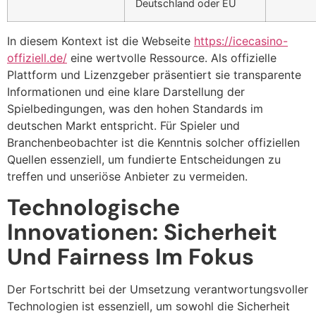
Deutschland oder EU
In diesem Kontext ist die Webseite
https://icecasino-
offiziell.de/
eine wertvolle Ressource. Als offizielle
Plattform und Lizenzgeber präsentiert sie transparente
Informationen und eine klare Darstellung der
Spielbedingungen, was den hohen Standards im
deutschen Markt entspricht. Für Spieler und
Branchenbeobachter ist die Kenntnis solcher offiziellen
Quellen essenziell, um fundierte Entscheidungen zu
treffen und unseriöse Anbieter zu vermeiden.
Technologische
Innovationen: Sicherheit
Und Fairness Im Fokus
Der Fortschritt bei der Umsetzung verantwortungsvoller
Technologien ist essenziell, um sowohl die Sicherheit