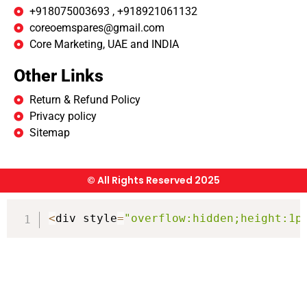
+918075003693 , +918921061132
coreoemspares@gmail.com
Core Marketing, UAE and INDIA
Other Links
Return & Refund Policy
Privacy policy
Sitemap
© All Rights Reserved 2025
<
div style
=
"overflow:hidden;height:1p