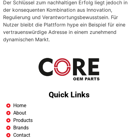
Der Schlüssel zum nachhaltigen Erfolg liegt jedoch in
der konsequenten Kombination aus Innovation,
Regulierung und Verantwortungsbewusstsein. Für
Nutzer bleibt die Plattform hype ein Beispiel für eine
vertrauenswürdige Adresse in einem zunehmend
dynamischen Markt.
Quick Links
Home
About
Products
Brands
Contact