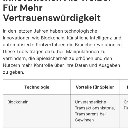
Für Mehr
Vertrauenswürdigkeit
In den letzten Jahren haben technologische
Innovationen wie Blockchain, Künstliche Intelligenz und
automatisierte Prüfverfahren die Branche revolutioniert.
Diese Tools tragen dazu bei, Manipulationen zu
verhindern, die Spielsicherheit zu erhöhen und den
Nutzern mehr Kontrolle über ihre Daten und Ausgaben
zu geben.
Technologie
Vorteile für Spieler
Blockchain
Unveränderliche
C
Transaktionshistorie,
Pl
Transparenz bei
Gewinnen