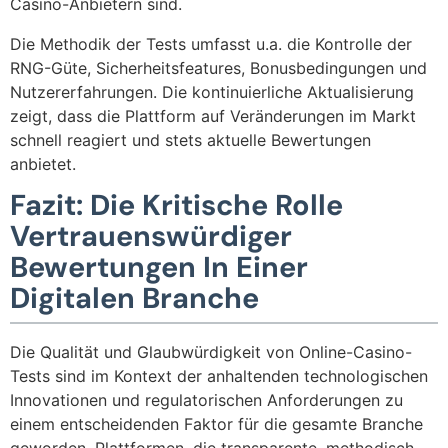
Casino-Anbietern sind.
Die Methodik der Tests umfasst u.a. die Kontrolle der
RNG-Güte, Sicherheitsfeatures, Bonusbedingungen und
Nutzererfahrungen. Die kontinuierliche Aktualisierung
zeigt, dass die Plattform auf Veränderungen im Markt
schnell reagiert und stets aktuelle Bewertungen
anbietet.
Fazit: Die Kritische Rolle
Vertrauenswürdiger
Bewertungen In Einer
Digitalen Branche
Die Qualität und Glaubwürdigkeit von Online-Casino-
Tests sind im Kontext der anhaltenden technologischen
Innovationen und regulatorischen Anforderungen zu
einem entscheidenden Faktor für die gesamte Branche
geworden. Plattformen, die transparente, methodisch