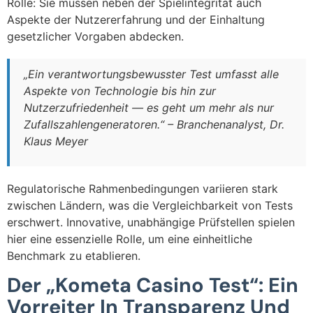
Rolle: Sie müssen neben der Spielintegrität auch
Aspekte der Nutzererfahrung und der Einhaltung
gesetzlicher Vorgaben abdecken.
„Ein verantwortungsbewusster Test umfasst alle
Aspekte von Technologie bis hin zur
Nutzerzufriedenheit — es geht um mehr als nur
Zufallszahlengeneratoren.“ – Branchenanalyst, Dr.
Klaus Meyer
Regulatorische Rahmenbedingungen variieren stark
zwischen Ländern, was die Vergleichbarkeit von Tests
erschwert. Innovative, unabhängige Prüfstellen spielen
hier eine essenzielle Rolle, um eine einheitliche
Benchmark zu etablieren.
Der „kometa Casino Test“: Ein
Vorreiter In Transparenz Und