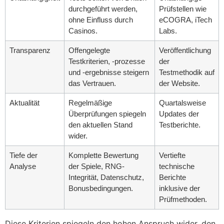
durchgeführt werden,
Prüfstellen wie
ohne Einfluss durch
eCOGRA, iTech
Casinos.
Labs.
Transparenz
Offengelegte
Veröffentlichung
Testkriterien, -prozesse
der
und -ergebnisse steigern
Testmethodik auf
das Vertrauen.
der Website.
Aktualität
Regelmäßige
Quartalsweise
Überprüfungen spiegeln
Updates der
den aktuellen Stand
Testberichte.
wider.
Tiefe der
Komplette Bewertung
Vertiefte
Analyse
der Spiele, RNG-
technische
Integrität, Datenschutz,
Berichte
Bonusbedingungen.
inklusive der
Prüfmethoden.
Diese Kriterien spiegeln den hohen Anspruch wider, den