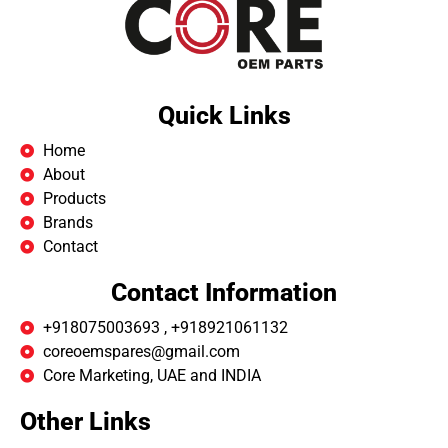
Quick Links
Home
About
Products
Brands
Contact
Contact Information
+918075003693 , +918921061132
coreoemspares@gmail.com
Core Marketing, UAE and INDIA
Other Links