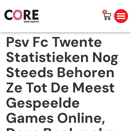
0
All Prod
Shop By Bran
Psv Fc Twente
Statistieken Nog
Steeds Behoren
Ze Tot De Meest
Gespeelde
Games Online,