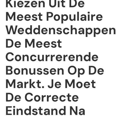
Kiezen Uit De
Meest Populaire
Weddenschappen
De Meest
Concurrerende
Bonussen Op De
Markt. Je Moet
De Correcte
Eindstand Na