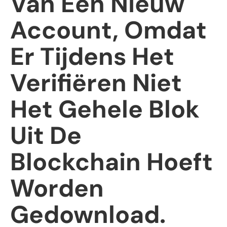
Van Een Nieuw
Account, Omdat
Er Tijdens Het
Verifiëren Niet
Het Gehele Blok
Uit De
Blockchain Hoeft
Worden
Gedownload.