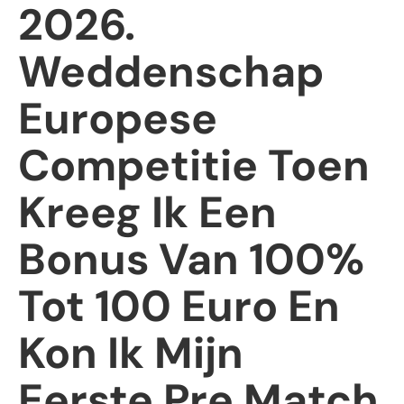
2026.
Weddenschap
Europese
Competitie Toen
Kreeg Ik Een
Bonus Van 100%
Tot 100 Euro En
Kon Ik Mijn
Eerste Pre Match