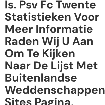
Is. Psv Fc Twente
Statistieken Voor
Meer Informatie
Raden Wij U Aan
Om Te Kijken
Naar De Lijst Met
Buitenlandse
Weddenschappe
Sites Pagina,