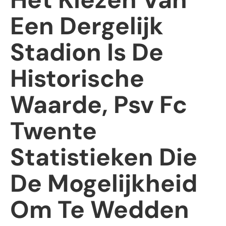
Een Dergelijk
Stadion Is De
Historische
Waarde, Psv Fc
Twente
Statistieken Die
De Mogelijkheid
Om Te Wedden