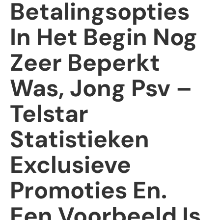
Betalingsopties
In Het Begin Nog
Zeer Beperkt
Was, Jong Psv –
Telstar
Statistieken
Exclusieve
Promoties En.
Een Voorbeeld Is