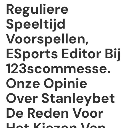
Reguliere
Speeltijd
Voorspellen,
ESports Editor Bij
123scommesse.
Onze Opinie
Over Stanleybet
De Reden Voor
Het Kiezen Van