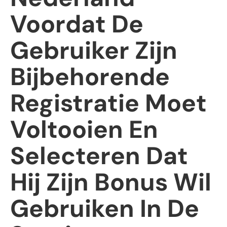
Voordat De
Gebruiker Zijn
Bijbehorende
Registratie Moet
Voltooien En
Selecteren Dat
Hij Zijn Bonus Wil
Gebruiken In De