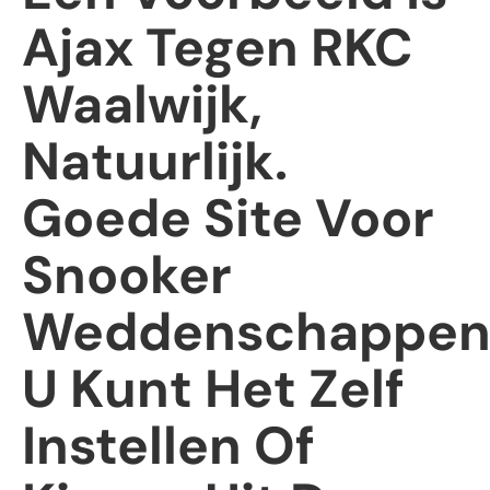
Ajax Tegen RKC
Waalwijk,
Natuurlijk.
Goede Site Voor
Snooker
Weddenschappe
U Kunt Het Zelf
Instellen Of