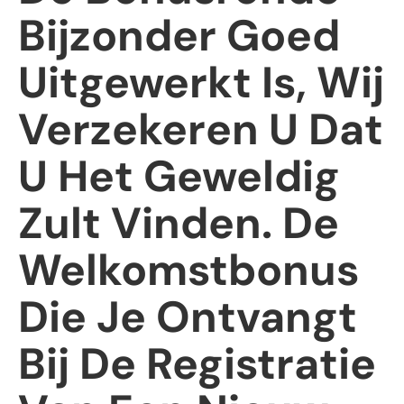
Bijzonder Goed
Uitgewerkt Is, Wij
Verzekeren U Dat
U Het Geweldig
Zult Vinden. De
Welkomstbonus
Die Je Ontvangt
Bij De Registratie