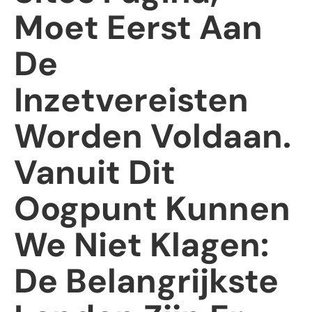
Moet Eerst Aan
De
Inzetvereisten
Worden Voldaan.
Vanuit Dit
Oogpunt Kunnen
We Niet Klagen:
De Belangrijkste