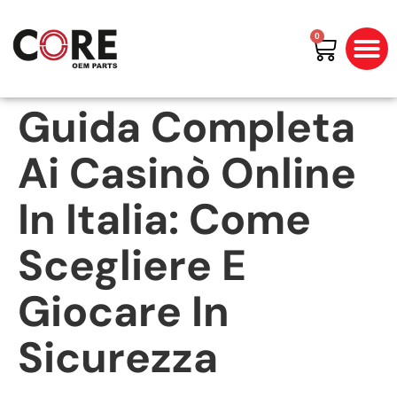
0
All Prod
Shop By Bran
Guida Completa
Ai Casinò Online
In Italia: Come
Scegliere E
Giocare In
Sicurezza