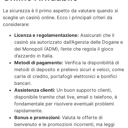
La sicurezza è il primo aspetto da valutare quando si
sceglie un casinò online. Ecco i principali criteri da
considerare:
Licenza e regolamentazione:
Assicurati che il
casinò sia autorizzato dall’Agenzia delle Dogane e
dei Monopoli (ADM), l’ente che regola il gioco
d’azzardo in Italia.
Metodi di pagamento:
Verifica la disponibilità di
metodi di deposito e prelievo sicuri e veloci, come
carte di credito, portafogli elettronici e bonifici
bancari.
Assistenza clienti:
Un buon supporto clienti,
disponibile tramite chat live, email o telefono, è
fondamentale per risolvere eventuali problemi
rapidamente.
Bonus e promozioni:
Valuta le offerte di
benvenuto e le promozioni ricorrenti, ma leggi