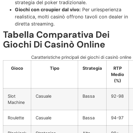
strategia del poker tradizionale.
Giochi con croupier dal vivo:
Per un’esperienza
realistica, molti casinò offrono tavoli con dealer in
diretta streaming.
Tabella Comparativa Dei
Giochi Di Casinò Online
Caratteristiche principali dei giochi di casinò online
Gioco
Tipo
Strategia
RTP
Medio
(%)
Slot
Casuale
Bassa
92-98
Machine
Roulette
Casuale
Bassa
94-97