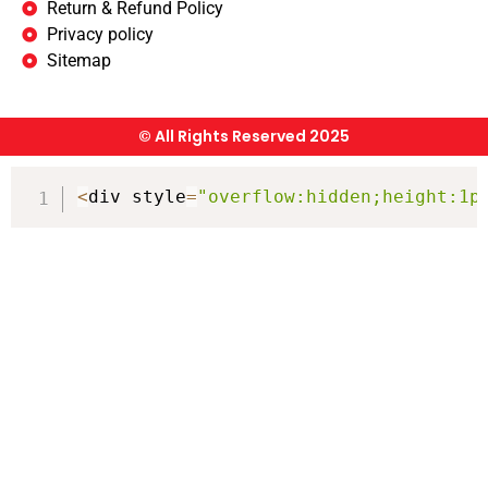
Return & Refund Policy
Privacy policy
Sitemap
© All Rights Reserved 2025
<
div style
=
"overflow:hidden;height:1p