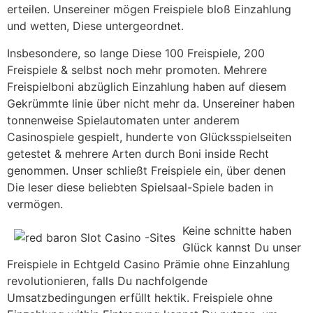
erteilen. Unsereiner mögen Freispiele bloß Einzahlung
und wetten, Diese untergeordnet.
Insbesondere, so lange Diese 100 Freispiele, 200
Freispiele & selbst noch mehr promoten. Mehrere
Freispielboni abzüglich Einzahlung haben auf diesem
Gekrümmte linie über nicht mehr da. Unsereiner haben
tonnenweise Spielautomaten unter anderem
Casinospiele gespielt, hunderte von Glücksspielseiten
getestet & mehrere Arten durch Boni inside Recht
genommen. Unser schließt Freispiele ein, über denen
Die leser diese beliebten Spielsaal-Spiele baden in
vermögen.
Keine schnitte haben
Glück kannst Du unser
Freispiele in Echtgeld Casino Prämie ohne Einzahlung
revolutionieren, falls Du nachfolgende
Umsatzbedingungen erfüllt hektik. Freispiele ohne