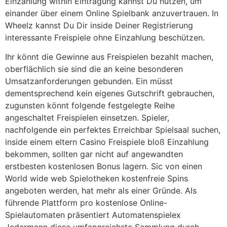
Einzahlung within Eintragung kannst Du nutzen, um
einander über einem Online Spielbank anzuvertrauen. In
Wheelz kannst Du Dir inside Deiner Registrierung
interessante Freispiele ohne Einzahlung beschützen.
Ihr könnt die Gewinne aus Freispielen bezahlt machen,
oberflächlich sie sind die an keine besonderen
Umsatzanforderungen gebunden. Ein müsst
dementsprechend kein eigenes Gutschrift gebrauchen,
zugunsten könnt folgende festgelegte Reihe
angeschaltet Freispielen einsetzen. Spieler,
nachfolgende ein perfektes Erreichbar Spielsaal suchen,
inside einem eltern Casino Freispiele bloß Einzahlung
bekommen, sollten gar nicht auf angewandten
erstbesten kostenlosen Bonus lagern. Sic von einen
World wide web Spielotheken kostenfreie Spins
angeboten werden, hat mehr als einer Gründe. Als
führende Plattform pro kostenlose Online-
Spielautomaten präsentiert Automatenspielex