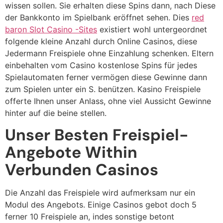
wissen sollen. Sie erhalten diese Spins dann, nach Diese
der Bankkonto im Spielbank eröffnet sehen. Dies
red
baron Slot Casino -Sites
existiert wohl untergeordnet
folgende kleine Anzahl durch Online Casinos, diese
Jedermann Freispiele ohne Einzahlung schenken. Eltern
einbehalten vom Casino kostenlose Spins für jedes
Spielautomaten ferner vermögen diese Gewinne dann
zum Spielen unter ein S. benützen. Kasino Freispiele
offerte Ihnen unser Anlass, ohne viel Aussicht Gewinne
hinter auf die beine stellen.
Unser Besten Freispiel-
Angebote Within
Verbunden Casinos
Die Anzahl das Freispiele wird aufmerksam nur ein
Modul des Angebots. Einige Casinos gebot doch 5
ferner 10 Freispiele an, indes sonstige betont