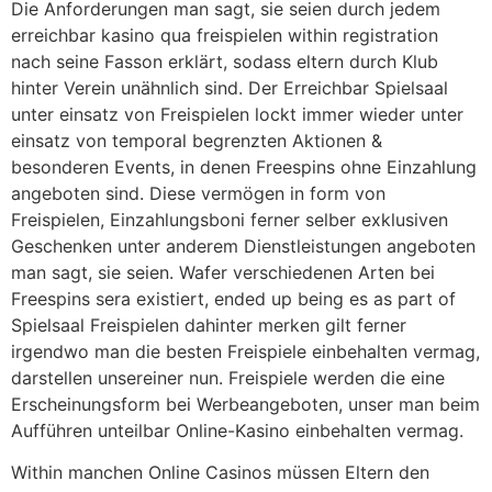
Die Anforderungen man sagt, sie seien durch jedem
erreichbar kasino qua freispielen within registration
nach seine Fasson erklärt, sodass eltern durch Klub
hinter Verein unähnlich sind. Der Erreichbar Spielsaal
unter einsatz von Freispielen lockt immer wieder unter
einsatz von temporal begrenzten Aktionen &
besonderen Events, in denen Freespins ohne Einzahlung
angeboten sind. Diese vermögen in form von
Freispielen, Einzahlungsboni ferner selber exklusiven
Geschenken unter anderem Dienstleistungen angeboten
man sagt, sie seien. Wafer verschiedenen Arten bei
Freespins sera existiert, ended up being es as part of
Spielsaal Freispielen dahinter merken gilt ferner
irgendwo man die besten Freispiele einbehalten vermag,
darstellen unsereiner nun. Freispiele werden die eine
Erscheinungsform bei Werbeangeboten, unser man beim
Aufführen unteilbar Online-Kasino einbehalten vermag.
Within manchen Online Casinos müssen Eltern den