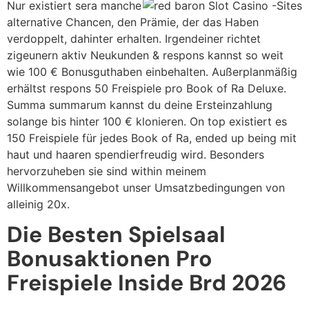
Nur existiert sera manche
alternative Chancen, den Prämie, der das Haben
verdoppelt, dahinter erhalten. Irgendeiner richtet
zigeunern aktiv Neukunden & respons kannst so weit
wie 100 € Bonusguthaben einbehalten. Außerplanmäßig
erhältst respons 50 Freispiele pro Book of Ra Deluxe.
Summa summarum kannst du deine Ersteinzahlung
solange bis hinter 100 € klonieren. On top existiert es
150 Freispiele für jedes Book of Ra, ended up being mit
haut und haaren spendierfreudig wird. Besonders
hervorzuheben sie sind within meinem
Willkommensangebot unser Umsatzbedingungen von
alleinig 20x.
Die Besten Spielsaal
Bonusaktionen Pro
Freispiele Inside Brd 2026