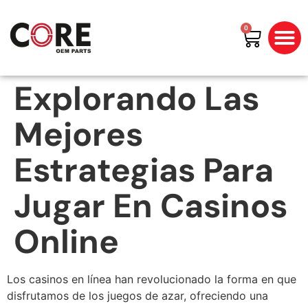
0
All Prod
Shop By Bran
Explorando Las
Mejores
Estrategias Para
Jugar En Casinos
Online
Los casinos en línea han revolucionado la forma en que
disfrutamos de los juegos de azar, ofreciendo una