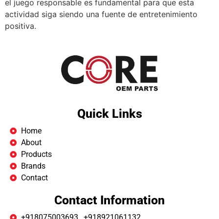
el juego responsable es fundamental para que esta
actividad siga siendo una fuente de entretenimiento
positiva.
Quick Links
Home
About
Products
Brands
Contact
Contact Information
+918075003693 , +918921061132