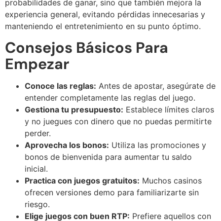
probabilidades de ganar, sino que también mejora la
experiencia general, evitando pérdidas innecesarias y
manteniendo el entretenimiento en su punto óptimo.
Consejos Básicos Para
Empezar
Conoce las reglas:
Antes de apostar, asegúrate de
entender completamente las reglas del juego.
Gestiona tu presupuesto:
Establece límites claros
y no juegues con dinero que no puedas permitirte
perder.
Aprovecha los bonos:
Utiliza las promociones y
bonos de bienvenida para aumentar tu saldo
inicial.
Practica con juegos gratuitos:
Muchos casinos
ofrecen versiones demo para familiarizarte sin
riesgo.
Elige juegos con buen RTP:
Prefiere aquellos con