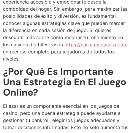
experiencia accesible y emocionante desde la
comodidad del hogar. Sin embargo, para maximizar las
posibilidades de éxito y diversión, es fundamental
conocer algunas estrategias clave que pueden marcar
la diferencia en cada sesión de juego. Si quieres
descubrir más sobre cómo mejorar tu rendimiento en
los casinos digitales, visita
https://casinomidases.com/
,
un recurso completo para jugadores de todos los
niveles.
¿Por Qué Es Importante
Una Estrategia En El Juego
Online?
El azar es un componente esencial en los juegos de
casino, pero una buena estrategia puede ayudarte a
gestionar tu bankroll, elegir los juegos adecuados y
tomar decisiones informadas. Esto no solo aumenta tus