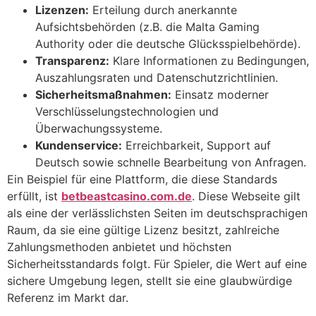
Lizenzen:
Erteilung durch anerkannte
Aufsichtsbehörden (z.B. die Malta Gaming
Authority oder die deutsche Glücksspielbehörde).
Transparenz:
Klare Informationen zu Bedingungen,
Auszahlungsraten und Datenschutzrichtlinien.
Sicherheitsmaßnahmen:
Einsatz moderner
Verschlüsselungstechnologien und
Überwachungssysteme.
Kundenservice:
Erreichbarkeit, Support auf
Deutsch sowie schnelle Bearbeitung von Anfragen.
Ein Beispiel für eine Plattform, die diese Standards
erfüllt, ist
betbeastcasino.com.de
. Diese Webseite gilt
als eine der verlässlichsten Seiten im deutschsprachigen
Raum, da sie eine gültige Lizenz besitzt, zahlreiche
Zahlungsmethoden anbietet und höchsten
Sicherheitsstandards folgt. Für Spieler, die Wert auf eine
sichere Umgebung legen, stellt sie eine glaubwürdige
Referenz im Markt dar.