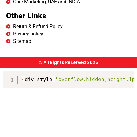
Core Marketing, UAE and INDIA
Other Links
Return & Refund Policy
Privacy policy
Sitemap
© All Rights Reserved 2025
<
div style
=
"overflow:hidden;height:1p