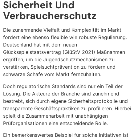
Sicherheit Und
Verbraucherschutz
Die zunehmende Vielfalt und Komplexität im Markt
fordert eine ebenso flexible wie robuste Regulierung.
Deutschland hat mit dem neuen
Glücksspielstaatsvertrag (GlüStV 2021) Maßnahmen
ergriffen, um die Jugendschutzmechanismen zu
verstärken, Spielsuchtprävention zu fördern und
schwarze Schafe vom Markt fernzuhalten.
Doch regulatorische Standards sind nur ein Teil der
Lösung. Die Akteure der Branche sind zunehmend
bestrebt, sich durch eigene Sicherheitsprotokolle und
transparente Geschäftspraktiken zu profilieren. Hierbei
spielt die Zusammenarbeit mit unabhängigen
Prüforganisationen eine entscheidende Rolle.
Ein bemerkenswertes Beispiel für solche Initiativen ist