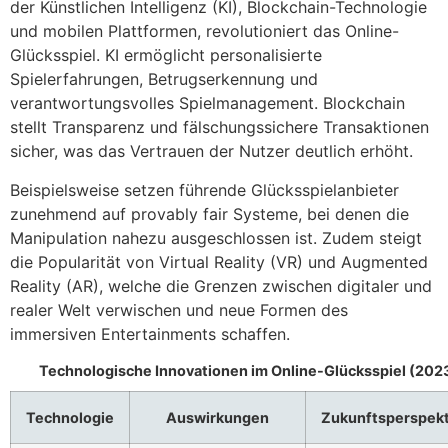
der Künstlichen Intelligenz (KI), Blockchain-Technologie
und mobilen Plattformen, revolutioniert das Online-
Glücksspiel. KI ermöglicht personalisierte
Spielerfahrungen, Betrugserkennung und
verantwortungsvolles Spielmanagement. Blockchain
stellt Transparenz und fälschungssichere Transaktionen
sicher, was das Vertrauen der Nutzer deutlich erhöht.
Beispielsweise setzen führende Glücksspielanbieter
zunehmend auf provably fair Systeme, bei denen die
Manipulation nahezu ausgeschlossen ist. Zudem steigt
die Popularität von Virtual Reality (VR) und Augmented
Reality (AR), welche die Grenzen zwischen digitaler und
realer Welt verwischen und neue Formen des
immersiven Entertainments schaffen.
Technologische Innovationen im Online-Glücksspiel (202
Technologie
Auswirkungen
Zukunftsperspekt