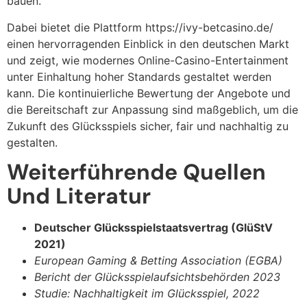
bauen.
Dabei bietet die Plattform https://ivy-betcasino.de/
einen hervorragenden Einblick in den deutschen Markt
und zeigt, wie modernes Online-Casino-Entertainment
unter Einhaltung hoher Standards gestaltet werden
kann. Die kontinuierliche Bewertung der Angebote und
die Bereitschaft zur Anpassung sind maßgeblich, um die
Zukunft des Glücksspiels sicher, fair und nachhaltig zu
gestalten.
Weiterführende Quellen
Und Literatur
Deutscher Glücksspielstaatsvertrag (GlüStV
2021)
European Gaming & Betting Association (EGBA)
Bericht der Glücksspielaufsichtsbehörden 2023
Studie: Nachhaltigkeit im Glücksspiel, 2022