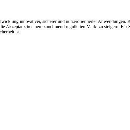
ntwicklung innovativer, sicherer und nutzerorientierter Anwendungen. 
ie Akzeptanz in einem zunehmend regulierten Markt zu steigern. Für Spi
erheit ist.