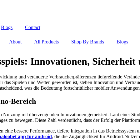
Blogs
Contact
About
All Products
Shop By Brands
Blogs
spiels: Innovationen, Sicherheit
twicklung und veränderte Verbraucherpräferenzen tiefgreifende Verände
 für das Spielen und Wetten geworden ist, stehen Innovation und Vertra
ntscheidend, was die Bedeutung fortschrittlicher mobiler Anwendungen 
ino-Bereich
Nutzung mit überzeugenden Innovationen gemeistert. Laut einer Stu
nges zu bewegen. Diese Zahl verdeutlicht, dass der Erfolg der Plattf
en eine bessere Performance, tiefere Integration in das Betriebssystem 
baloobet app für android
, die die Zugänglichkeit für Android-Nutzer 