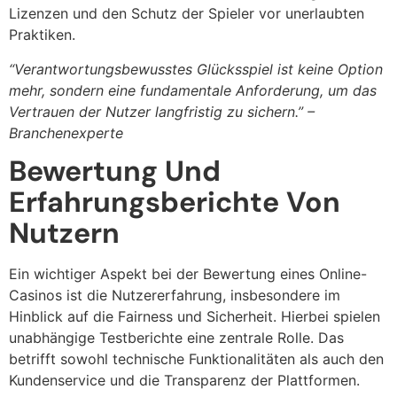
Lizenzen und den Schutz der Spieler vor unerlaubten
Praktiken.
“Verantwortungsbewusstes Glücksspiel ist keine Option
mehr, sondern eine fundamentale Anforderung, um das
Vertrauen der Nutzer langfristig zu sichern.” –
Branchenexperte
Bewertung Und
Erfahrungsberichte Von
Nutzern
Ein wichtiger Aspekt bei der Bewertung eines Online-
Casinos ist die Nutzererfahrung, insbesondere im
Hinblick auf die Fairness und Sicherheit. Hierbei spielen
unabhängige Testberichte eine zentrale Rolle. Das
betrifft sowohl technische Funktionalitäten als auch den
Kundenservice und die Transparenz der Plattformen.