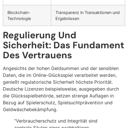
Blockchain-
Transparenz in Transaktionen und
Technologie
Ergebnissen
Regulierung Und
Sicherheit: Das Fundament
Des Vertrauens
Angesichts der hohen Geldsummen und der sensiblen
Daten, die im Online-Glücksspiel verarbeitet werden,
genießt regulatorische Sicherheit höchste Priorität.
Deutsche Lizenzen beispielsweise, ausgegeben durch
die Glücksspielbehörde, setzen strenge Auflagen in
Bezug auf Spielerschutz, Spielsuchtprävention und
Geldwäschebekämpfung.
“Verbraucherschutz und Integrität sind
zentrale Säulen eines nachhaltigen