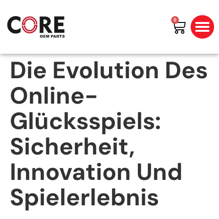
0
All Prod
Shop By Bran
Die Evolution Des
Online-
Glücksspiels:
Sicherheit,
Innovation Und
Spielerlebnis