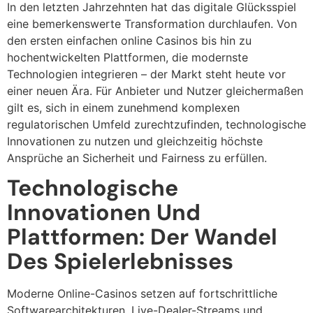
In den letzten Jahrzehnten hat das digitale Glücksspiel
eine bemerkenswerte Transformation durchlaufen. Von
den ersten einfachen online Casinos bis hin zu
hochentwickelten Plattformen, die modernste
Technologien integrieren – der Markt steht heute vor
einer neuen Ära. Für Anbieter und Nutzer gleichermaßen
gilt es, sich in einem zunehmend komplexen
regulatorischen Umfeld zurechtzufinden, technologische
Innovationen zu nutzen und gleichzeitig höchste
Ansprüche an Sicherheit und Fairness zu erfüllen.
Technologische
Innovationen Und
Plattformen: Der Wandel
Des Spielerlebnisses
Moderne Online-Casinos setzen auf fortschrittliche
Softwarearchitekturen, Live-Dealer-Streams und