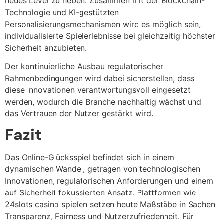
neues Level zu heben. Zusammen mit der Blockchain-
Technologie und KI-gestützten
Personalisierungsmechanismen wird es möglich sein,
individualisierte Spielerlebnisse bei gleichzeitig höchster
Sicherheit anzubieten.
Der kontinuierliche Ausbau regulatorischer
Rahmenbedingungen wird dabei sicherstellen, dass
diese Innovationen verantwortungsvoll eingesetzt
werden, wodurch die Branche nachhaltig wächst und
das Vertrauen der Nutzer gestärkt wird.
Fazit
Das Online-Glücksspiel befindet sich in einem
dynamischen Wandel, getragen von technologischen
Innovationen, regulatorischen Anforderungen und einem
auf Sicherheit fokussierten Ansatz. Plattformen wie
24slots casino spielen setzen heute Maßstäbe in Sachen
Transparenz, Fairness und Nutzerzufriedenheit. Für