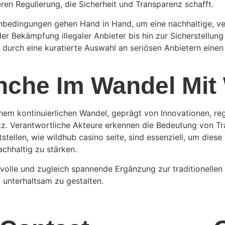
ren Regulierung, die Sicherheit und Transparenz schafft.
enbedingungen gehen Hand in Hand, um eine nachhaltige, v
er Bekämpfung illegaler Anbieter bis hin zur Sicherstellun
, durch eine kuratierte Auswahl an seriösen Anbietern einen
anche Im Wandel Mit 
inem kontinuierlichen Wandel, geprägt von Innovationen, r
tz. Verantwortliche Akteure erkennen die Bedeutung von Tr
stellen, wie wildhub casino seite, sind essenziell, um dies
chhaltig zu stärken.
olle und zugleich spannende Ergänzung zur traditionellen Gl
d unterhaltsam zu gestalten.