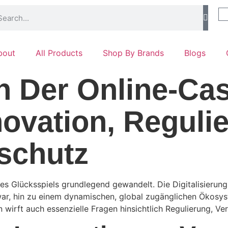
bout
All Products
Shop By Brands
Blogs
n Der Online-Cas
novation, Reguli
schutz
des Glücksspiels grundlegend gewandelt. Die Digitalisierung
 war, hin zu einem dynamischen, global zugänglichen Ökosys
 wirft auch essenzielle Fragen hinsichtlich Regulierung, Ve