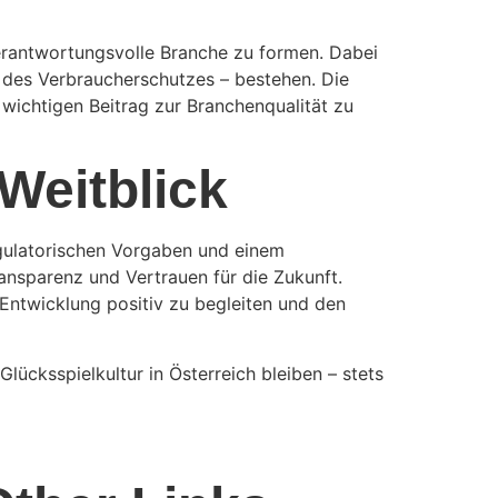
erantwortungsvolle Branche zu formen. Dabei
g des Verbraucherschutzes – bestehen. Die
 wichtigen Beitrag zur Branchenqualität zu
Weitblick
egulatorischen Vorgaben und einem
ansparenz und Vertrauen für die Zukunft.
e Entwicklung positiv zu begleiten und den
ücksspielkultur in Österreich bleiben – stets