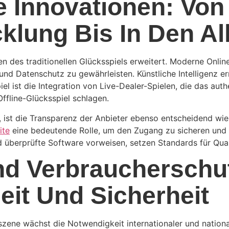
 Innovationen: Von
klung Bis In Den Al
en des traditionellen Glücksspiels erweitert. Moderne Onli
nd Datenschutz zu gewährleisten. Künstliche Intelligenz er
piel ist die Integration von Live-Dealer-Spielen, die das aut
ffline-Glücksspiel schlagen.
ng, ist die Transparenz der Anbieter ebenso entscheidend wi
ite
eine bedeutende Rolle, um den Zugang zu sicheren und r
nd überprüfte Software vorweisen, setzen Standards für Qual
d Verbraucherschut
eit Und Sicherheit
lszene wächst die Notwendigkeit internationaler und nation