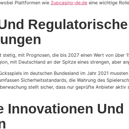
, wobei Plattformen wie
2upcasino-de.de
eine wichtige Rolle
Und Regulatorische
ungen
 stetig, mit Prognosen, die bis 2027 einen Wert von über
1
Region, mit Deutschland an der Spitze eines strengen, aber 
Glücksspiels im deutschen Bundesland im Jahr 2021 mussten
e umfassen Sicherheitsstandards, die Wahrung des Spielersch
erwachung stellt sicher, dass nur geprüfte Anbieter aktiv 
e Innovationen Und
n