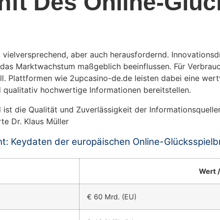
nft Des Online-Glüc
t vielversprechend, aber auch herausfordernd. Innovations
das Marktwachstum maßgeblich beeinflussen. Für Verbrauche
ell. Plattformen wie 2upcasino-de.de leisten dabei eine wert
ualitativ hochwertige Informationen bereitstellen.
ist die Qualität und Zuverlässigkeit der Informationsquelle
te Dr. Klaus Müller
t: Keydaten der europäischen Online-Glücksspiel
Wert 
€ 60 Mrd. (EU)