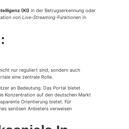
telligenz (KI)
in der Betrugserkennung oder
ration von
Live-Streaming
-Funktionen in
:
icht nur reguliert sind, sondern auch
tale eine zentrale Rolle.
utzer an Bedeutung. Das Portal bietet
die Konzentration auf den deutschen Markt
sparente Orientierung bietet. Für
ines seriösen Anbieters verweisen