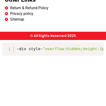
Return & Refund Policy
Privacy policy
Sitemap
© All Rights Reserved 2025
<
div style
=
"overflow:hidden;height:1p