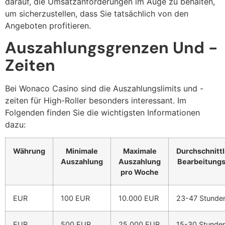
darauf, die Umsatzanforderungen im Auge zu behalten,
um sicherzustellen, dass Sie tatsächlich von den
Angeboten profitieren.
Auszahlungsgrenzen Und -
Zeiten
Bei Wonaco Casino sind die Auszahlungslimits und -
zeiten für High-Roller besonders interessant. Im
Folgenden finden Sie die wichtigsten Informationen
dazu:
Währung
Minimale
Maximale
Durchschnittl
Auszahlung
Auszahlung
Bearbeitungs
pro Woche
EUR
100 EUR
10.000 EUR
23-47 Stunde
EUR
500 EUR
25.000 EUR
15-30 Stunde