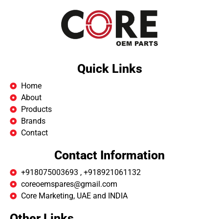
Quick Links
Home
About
Products
Brands
Contact
Contact Information
+918075003693 , +918921061132
coreoemspares@gmail.com
Core Marketing, UAE and INDIA
Other Links