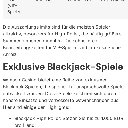
(VIP-
Spieler)
Die Auszahlungslimits sind für die meisten Spieler
attraktiv, besonders für High-Roller, die häufig größere
Summen abheben möchten. Die schnelleren
Bearbeitungszeiten für VIP-Spieler sind ein zusätzlicher
Anreiz.
Exklusive Blackjack-Spiele
Wonaco Casino bietet eine Reihe von exklusiven
Blackjack-Spielen, die speziell für anspruchsvolle Spieler
entwickelt wurden. Diese Spiele zeichnen sich durch
höhere Einsätze und verbesserte Gewinnchancen aus.
Hier sind einige der Highlights:
Blackjack High Roller: Setzen Sie bis zu 1.000 EUR
pro Hand.