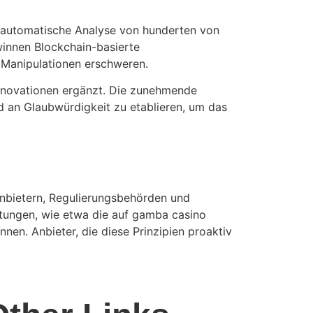
ie automatische Analyse von hunderten von
winnen Blockchain-basierte
 Manipulationen erschweren.
Innovationen ergänzt. Die zunehmende
rd an Glaubwürdigkeit zu etablieren, um das
nbietern, Regulierungsbehörden und
ungen, wie etwa die auf gamba casino
nen. Anbieter, die diese Prinzipien proaktiv