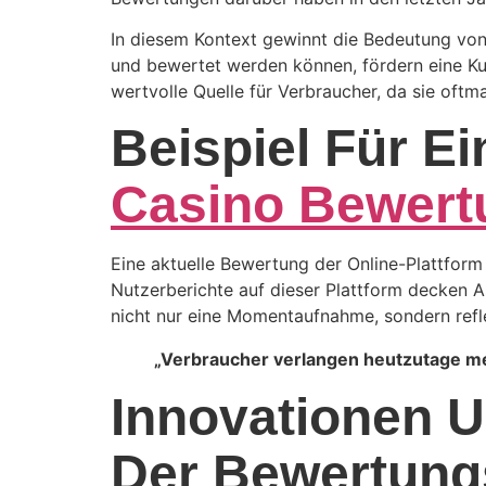
In diesem Kontext gewinnt die Bedeutung von 
und bewertet werden können, fördern eine Kul
wertvolle Quelle für Verbraucher, da sie oftma
Beispiel Für E
Casino Bewert
Eine aktuelle Bewertung der Online-Plattform
Nutzerberichte auf dieser Plattform decken 
nicht nur eine Momentaufnahme, sondern refle
„Verbraucher verlangen heutzutage mehr
Innovationen U
Der Bewertung