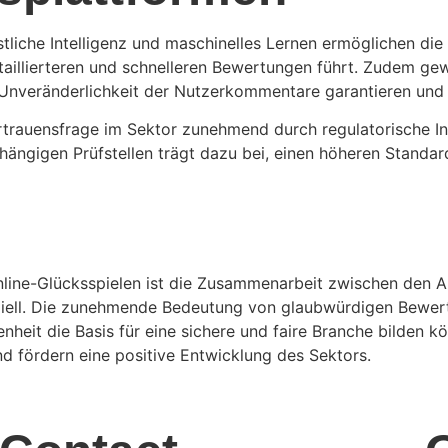
nstliche Intelligenz und maschinelles Lernen ermöglichen d
taillierteren und schnelleren Bewertungen führt. Zudem ge
Unveränderlichkeit der Nutzerkommentare garantieren und
rtrauensfrage im Sektor zunehmend durch regulatorische 
bhängigen Prüfstellen trägt dazu bei, einen höheren Standa
line-Glücksspielen ist die Zusammenarbeit zwischen den A
iell. Die zunehmende Bedeutung von glaubwürdigen Bewert
heit die Basis für eine sichere und faire Branche bilden kön
d fördern eine positive Entwicklung des Sektors.