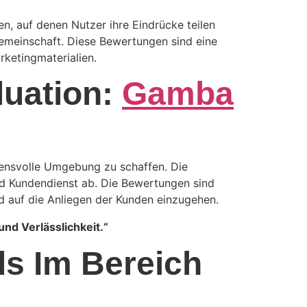
n, auf denen Nutzer ihre Eindrücke teilen
Gemeinschaft. Diese Bewertungen sind eine
rketingmaterialien.
luation:
Gamba
auensvolle Umgebung zu schaffen. Die
nd Kundendienst ab. Die Bewertungen sind
d auf die Anliegen der Kunden einzugehen.
nd Verlässlichkeit.“
ds Im Bereich