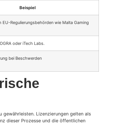
Beispiel
ch EU-Regulierungsbehörden wie Malta Gaming
COGRA oder iTech Labs.
ärung bei Beschwerden
rische
u gewährleisten. Lizenzierungen gelten als
nz dieser Prozesse und die öffentlichen