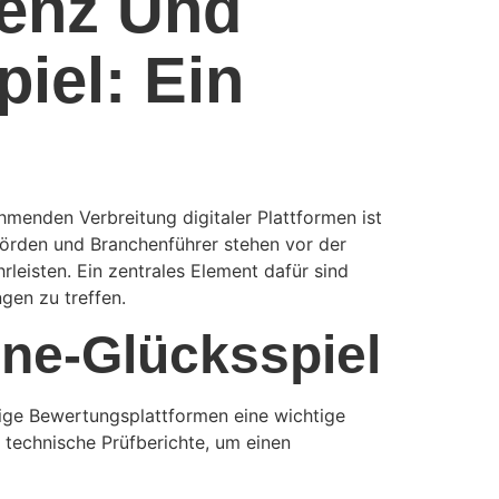
renz Und
iel: Ein
hmenden Verbreitung digitaler Plattformen ist
örden und Branchenführer stehen vor der
rleisten. Ein zentrales Element dafür sind
gen zu treffen.
ine-Glücksspiel
ngige Bewertungsplattformen eine wichtige
 technische Prüfberichte, um einen