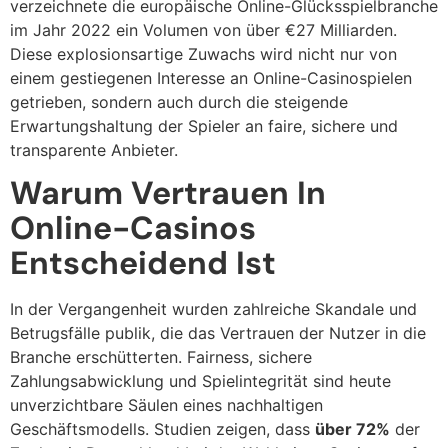
verzeichnete die europäische Online-Glücksspielbranche
im Jahr 2022 ein Volumen von über
€27 Milliarden
.
Diese explosionsartige Zuwachs wird nicht nur von
einem gestiegenen Interesse an Online-Casinospielen
getrieben, sondern auch durch die steigende
Erwartungshaltung der Spieler an faire, sichere und
transparente Anbieter.
Warum Vertrauen In
Online-Casinos
Entscheidend Ist
In der Vergangenheit wurden zahlreiche Skandale und
Betrugsfälle publik, die das Vertrauen der Nutzer in die
Branche erschütterten. Fairness, sichere
Zahlungsabwicklung und Spielintegrität sind heute
unverzichtbare Säulen eines nachhaltigen
Geschäftsmodells. Studien zeigen, dass
über 72%
der