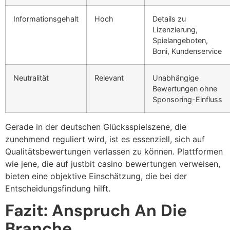
Informationsgehalt
Hoch
Details zu
Lizenzierung,
Spielangeboten,
Boni, Kundenservice
Neutralität
Relevant
Unabhängige
Bewertungen ohne
Sponsoring-Einfluss
Gerade in der deutschen Glücksspielszene, die
zunehmend reguliert wird, ist es essenziell, sich auf
Qualitätsbewertungen verlassen zu können. Plattformen
wie jene, die auf justbit casino bewertungen verweisen,
bieten eine objektive Einschätzung, die bei der
Entscheidungsfindung hilft.
Fazit: Anspruch An Die
Branche