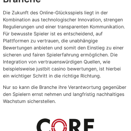
Die Zukunft des Online-Glücksspiels liegt in der
Kombination aus technologischer Innovation, strengen
Regulierungen und einer transparenten Kommunikation.
Für bewusste Spieler ist es entscheidend, auf
Plattformen zu vertrauen, die unabhängige
Bewertungen anbieten und somit den Einstieg zu einer
sicheren und fairen Spielerfahrung ermöglichen. Die
Integration von vertrauenswürdigen Quellen, wie
beispielsweise justbit casino bewertungen, ist hierbei
ein wichtiger Schritt in die richtige Richtung.
Nur so kann die Branche ihre Verantwortung gegenüber
den Spielern ernst nehmen und langfristig nachhaltiges
Wachstum sicherstellen.