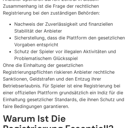
Zusammenhang ist die Frage der rechtlichen
Registrierung bei den zuständigen Behörden:
Nachweis der Zuverlässigkeit und finanziellen
Stabilität der Anbieter
Sicherstellung, dass die Plattform den gesetzlichen
Vorgaben entspricht
Schutz der Spieler vor illegalen Aktivitäten und
Problematischem Glücksspiel
Ohne die Einhaltung der gesetzlichen
Registrierungspflichten riskieren Anbieter rechtliche
Sanktionen, Geldstrafen und den Entzug ihrer
Betriebserlaubnis. Für Spieler ist eine Registrierung bei
einer offiziellen Plattform grundsätzlich ein Indiz für die
Einhaltung gesetzlicher Standards, die ihnen Schutz und
faire Bedingungen garantieren.
Warum Ist Die