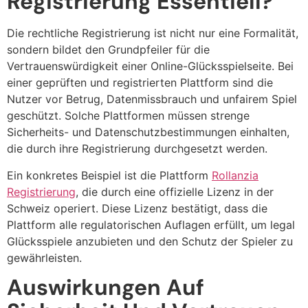
Registrierung Essentiell?
Die rechtliche Registrierung ist nicht nur eine Formalität,
sondern bildet den Grundpfeiler für die
Vertrauenswürdigkeit einer Online-Glücksspielseite. Bei
einer geprüften und registrierten Plattform sind die
Nutzer vor Betrug, Datenmissbrauch und unfairem Spiel
geschützt. Solche Plattformen müssen strenge
Sicherheits- und Datenschutzbestimmungen einhalten,
die durch ihre Registrierung durchgesetzt werden.
Ein konkretes Beispiel ist die Plattform
Rollanzia
Registrierung
, die durch eine offizielle Lizenz in der
Schweiz operiert. Diese Lizenz bestätigt, dass die
Plattform alle regulatorischen Auflagen erfüllt, um legal
Glücksspiele anzubieten und den Schutz der Spieler zu
gewährleisten.
Auswirkungen Auf