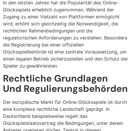
In den letzten Jahren hat die Popularität des Online-
Glücksspiels erheblich zugenommen. Während der
Zugang zu einer Vielzahl von Plattformen ermöglicht
wird, erhöht sich gleichzeitig die Notwendigkeit, die
rechtlichen Rahmenbedingungen und die
regulatorischen Anforderungen zu verstehen. Besonders
die Registrierung bei einer offiziellen
Glücksspielbehörde ist eine zentrale Voraussetzung, um
einen legalen Betrieb sicherzustellen und den Schutz der
Spieler zu gewährleisten.
Rechtliche Grundlagen
Und Regulierungsbehörden
Der europäische Markt für Online-Glücksspiele ist durch
eine komplexe rechtliche Landschaft geprägt. In
Deutschland beispielsweise regelt das
Glückspielstaatsvertrag die Bedingungen, unter denen
Anbieter operieren dürfen. Zentral in diesem