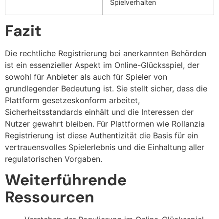
Spielverhalten
Fazit
Die rechtliche Registrierung bei anerkannten Behörden
ist ein essenzieller Aspekt im Online-Glücksspiel, der
sowohl für Anbieter als auch für Spieler von
grundlegender Bedeutung ist. Sie stellt sicher, dass die
Plattform gesetzeskonform arbeitet,
Sicherheitsstandards einhält und die Interessen der
Nutzer gewahrt bleiben. Für Plattformen wie Rollanzia
Registrierung ist diese Authentizität die Basis für ein
vertrauensvolles Spielerlebnis und die Einhaltung aller
regulatorischen Vorgaben.
Weiterführende
Ressourcen