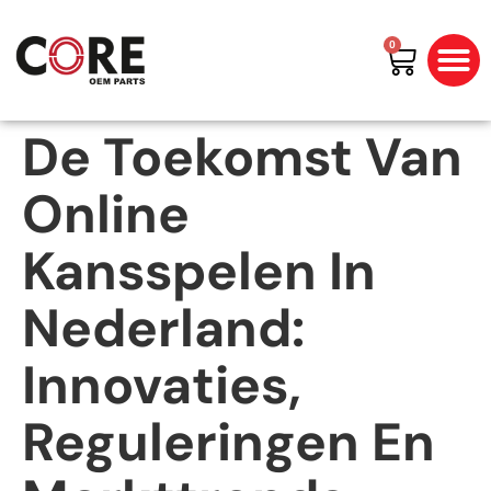
0
All Prod
Shop By Bran
De Toekomst Van
Online
Kansspelen In
Nederland:
Innovaties,
Reguleringen En