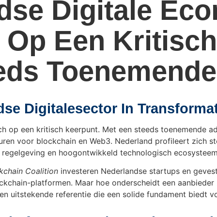
dse Digitale Ec
 Op Een Kritisc
eeds Toenemende
dse Digitalesector In Transforma
h op een kritisch keerpunt. Met een steeds toenemende ado
ren voor blockchain en Web3. Nederland profileert zich st
ge regelgeving en hoogontwikkeld technologisch ecosysteem
kchain Coalition
investeren Nederlandse startups en gevest
lockchain-platformen. Maar hoe onderscheidt een aanbieder 
en uitstekende referentie die een solide fundament biedt vo