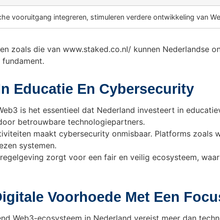
he vooruitgang integreren, stimuleren verdere ontwikkeling van Web
en zoals die van www.staked.co.nl/ kunnen Nederlandse o
t fundament.
 In Educatie En Cybersecurity
Web3 is het essentieel dat Nederland investeert in educati
oor betrouwbare technologiepartners.
iviteiten maakt cybersecurity onmisbaar. Platforms zoals
wezen systemen.
egelgeving zorgt voor een fair en veilig ecosysteem, waarb
Digitale Voorhoede Met Een Foc
rend Web3-ecosysteem in Nederland vereist meer dan techn