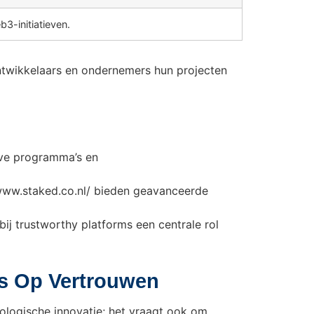
3-initiatieven.
ntwikkelaars en ondernemers hun projecten
eve programma’s en
 www.staked.co.nl/ bieden geavanceerde
ij trustworthy platforms een centrale rol
us Op Vertrouwen
ologische innovatie; het vraagt ook om