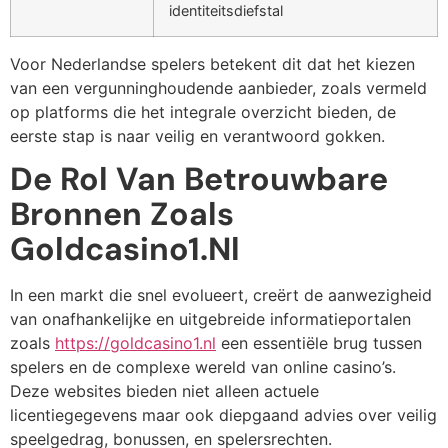
identiteitsdiefstal
Voor Nederlandse spelers betekent dit dat het kiezen
van een vergunninghoudende aanbieder, zoals vermeld
op platforms die het integrale overzicht bieden, de
eerste stap is naar veilig en verantwoord gokken.
De Rol Van Betrouwbare
Bronnen Zoals
Goldcasino1.nl
In een markt die snel evolueert, creërt de aanwezigheid
van onafhankelijke en uitgebreide informatieportalen
zoals
https://goldcasino1.nl
een essentiële brug tussen
spelers en de complexe wereld van online casino’s.
Deze websites bieden niet alleen actuele
licentiegegevens maar ook diepgaand advies over veilig
speelgedrag, bonussen, en spelersrechten.