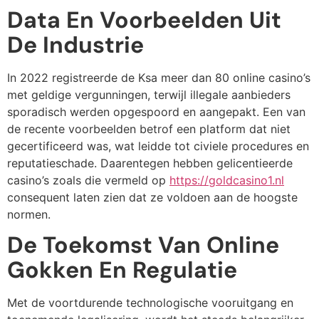
Data En Voorbeelden Uit
De Industrie
In 2022 registreerde de Ksa meer dan 80 online casino’s
met geldige vergunningen, terwijl illegale aanbieders
sporadisch werden opgespoord en aangepakt. Een van
de recente voorbeelden betrof een platform dat niet
gecertificeerd was, wat leidde tot civiele procedures en
reputatieschade. Daarentegen hebben gelicentieerde
casino’s zoals die vermeld op
https://goldcasino1.nl
consequent laten zien dat ze voldoen aan de hoogste
normen.
De Toekomst Van Online
Gokken En Regulatie
Met de voortdurende technologische vooruitgang en