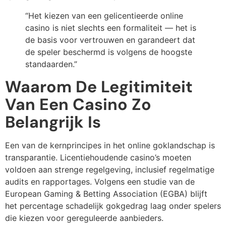
“Het kiezen van een gelicentieerde online
casino is niet slechts een formaliteit — het is
de basis voor vertrouwen en garandeert dat
de speler beschermd is volgens de hoogste
standaarden.”
Waarom De Legitimiteit
Van Een Casino Zo
Belangrijk Is
Een van de kernprincipes in het online goklandschap is
transparantie. Licentiehoudende casino’s moeten
voldoen aan strenge regelgeving, inclusief regelmatige
audits en rapportages. Volgens een studie van de
European Gaming & Betting Association (EGBA) blijft
het percentage schadelijk gokgedrag laag onder spelers
die kiezen voor gereguleerde aanbieders.