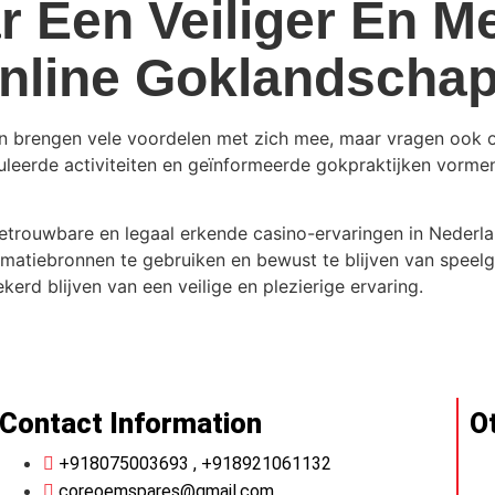
r Een Veiliger En M
nline Goklandscha
llen brengen vele voordelen met zich mee, maar vragen oo
uleerde activiteiten en geïnformeerde gokpraktijken vorm
etrouwbare en legaal erkende casino-ervaringen in Nederla
matiebronnen te gebruiken en bewust te blijven van speelg
rd blijven van een veilige en plezierige ervaring.
Contact Information
O
+918075003693 , +918921061132
coreoemspares@gmail.com