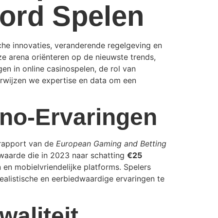
ord Spelen
che innovaties, veranderende regelgeving en
e arena oriënteren op de nieuwste trends,
en in online casinospelen, de rol van
verwijzen we expertise en data om een
ino-Ervaringen
 rapport van de
European Gaming and Betting
waarde die in 2023 naar schatting
€25
en mobielvriendelijke platforms. Spelers
ealistische en eerbiedwaardige ervaringen te
aliteit