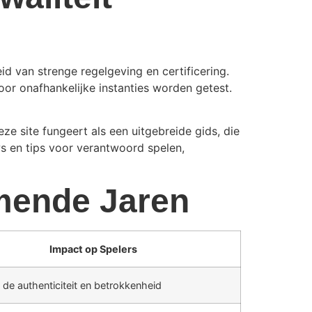
id van strenge regelgeving en certificering.
or onafhankelijke instanties worden getest.
eze site fungeert als een uitgebreide gids, die
ws en tips voor verantwoord spelen,
mende Jaren
Impact op Spelers
de authenticiteit en betrokkenheid