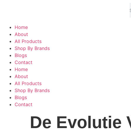
Home
About
All Products
Shop By Brands
Blogs
Contact
Home
About
All Products
Shop By Brands
Blogs
Contact
De Evolutie 