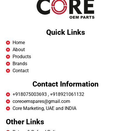
Quick Links
Home
About
Products
Brands
Contact
Contact Information
+918075003693 , +918921061132
coreoemspares@gmail.com
Core Marketing, UAE and INDIA
Other Links