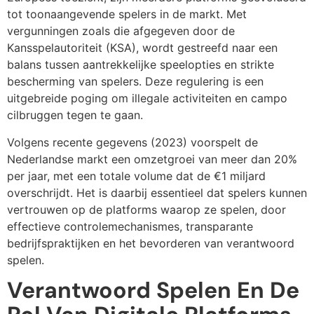
tot toonaangevende spelers in de markt. Met
vergunningen zoals die afgegeven door de
Kansspelautoriteit (KSA), wordt gestreefd naar een
balans tussen aantrekkelijke speelopties en strikte
bescherming van spelers. Deze regulering is een
uitgebreide poging om illegale activiteiten en campo
cilbruggen tegen te gaan.
Volgens recente gegevens (2023) voorspelt de
Nederlandse markt een omzetgroei van meer dan 20%
per jaar, met een totale volume dat de €1 miljard
overschrijdt. Het is daarbij essentieel dat spelers kunnen
vertrouwen op de platforms waarop ze spelen, door
effectieve controlemechanismes, transparante
bedrijfspraktijken en het bevorderen van verantwoord
spelen.
Verantwoord Spelen En De