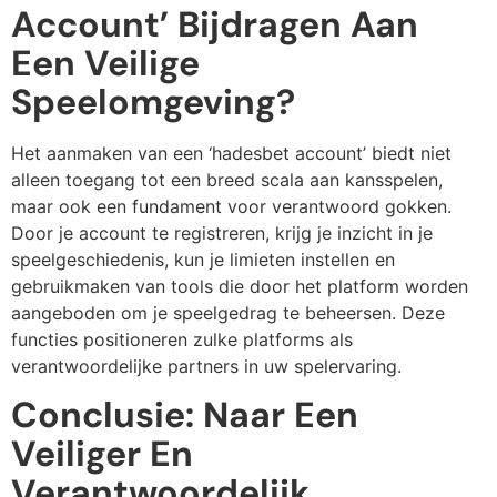
Account’ Bijdragen Aan
Een Veilige
Speelomgeving?
Het aanmaken van een ‘hadesbet account’ biedt niet
alleen toegang tot een breed scala aan kansspelen,
maar ook een fundament voor verantwoord gokken.
Door je account te registreren, krijg je inzicht in je
speelgeschiedenis, kun je limieten instellen en
gebruikmaken van tools die door het platform worden
aangeboden om je speelgedrag te beheersen. Deze
functies positioneren zulke platforms als
verantwoordelijke partners in uw spelervaring.
Conclusie: Naar Een
Veiliger En
Verantwoordelijk