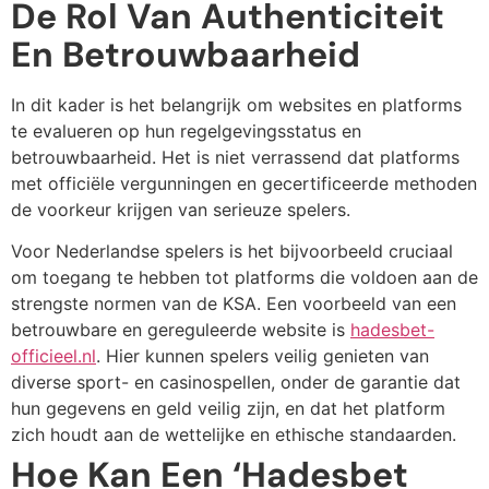
De Rol Van Authenticiteit
En Betrouwbaarheid
In dit kader is het belangrijk om websites en platforms
te evalueren op hun regelgevingsstatus en
betrouwbaarheid. Het is niet verrassend dat platforms
met officiële vergunningen en gecertificeerde methoden
de voorkeur krijgen van serieuze spelers.
Voor Nederlandse spelers is het bijvoorbeeld cruciaal
om toegang te hebben tot platforms die voldoen aan de
strengste normen van de KSA. Een voorbeeld van een
betrouwbare en gereguleerde website is
hadesbet-
officieel.nl
. Hier kunnen spelers veilig genieten van
diverse sport- en casinospellen, onder de garantie dat
hun gegevens en geld veilig zijn, en dat het platform
zich houdt aan de wettelijke en ethische standaarden.
Hoe Kan Een ‘hadesbet