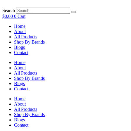
Skip
to
Search
content
$
0.00
0
Cart
Home
About
All Products
Shop By Brands
Blogs
Contact
Home
About
All Products
Shop By Brands
Blogs
Contact
Home
About
All Products
Shop By Brands
Blogs
Contact