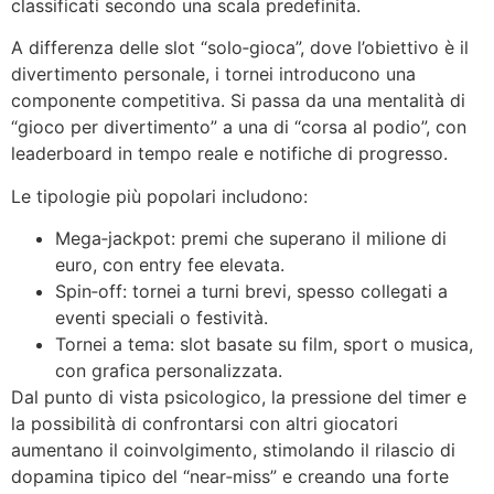
classificati secondo una scala predefinita.
A differenza delle slot “solo‑gioca”, dove l’obiettivo è il
divertimento personale, i tornei introducono una
componente competitiva. Si passa da una mentalità di
“gioco per divertimento” a una di “corsa al podio”, con
leaderboard in tempo reale e notifiche di progresso.
Le tipologie più popolari includono:
Mega‑jackpot: premi che superano il milione di
euro, con entry fee elevata.
Spin‑off: tornei a turni brevi, spesso collegati a
eventi speciali o festività.
Tornei a tema: slot basate su film, sport o musica,
con grafica personalizzata.
Dal punto di vista psicologico, la pressione del timer e
la possibilità di confrontarsi con altri giocatori
aumentano il coinvolgimento, stimolando il rilascio di
dopamina tipico del “near‑miss” e creando una forte