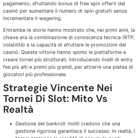
pagamento, sfruttando bonus di free spin offerti dal
casinò per aumentare il numero di spin gratuiti senza
incrementare il wagering.
Entrambe le storie hanno mostrato che, nei primi anni, la
chiave era la combinazione di conoscenza tecnica (RTP,
volatilità) e la capacità di sfruttare le promozioni del
casinò. Queste vittorie hanno spinto le piattaforme a
creare tornei più strutturati, introducendo livelli di entry
fee più alti e premi più grandi, per attrarre una platea di
giocatori più professionale.
Strategie Vincente Nei
Tornei Di Slot: Mito Vs
Realtà
Gestione del bankroll: molti credono che una
gestione rigorosa garantisca il successo. In realtà, i