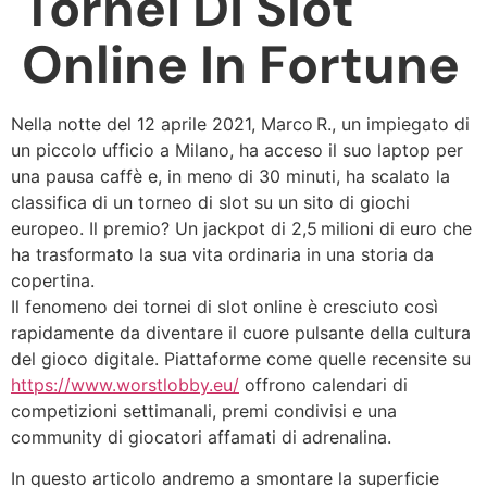
Tornei Di Slot
Online In Fortune
Nella notte del 12 aprile 2021, Marco R., un impiegato di
un piccolo ufficio a Milano, ha acceso il suo laptop per
una pausa caffè e, in meno di 30 minuti, ha scalato la
classifica di un torneo di slot su un sito di giochi
europeo. Il premio? Un jackpot di 2,5 milioni di euro che
ha trasformato la sua vita ordinaria in una storia da
copertina.
Il fenomeno dei tornei di slot online è cresciuto così
rapidamente da diventare il cuore pulsante della cultura
del gioco digitale. Piattaforme come quelle recensite su
https://www.worstlobby.eu/
offrono calendari di
competizioni settimanali, premi condivisi e una
community di giocatori affamati di adrenalina.
In questo articolo andremo a smontare la superficie