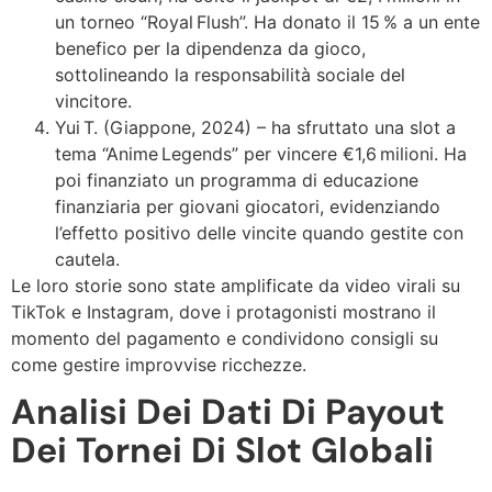
un torneo “Royal Flush”. Ha donato il 15 % a un ente
benefico per la dipendenza da gioco,
sottolineando la responsabilità sociale del
vincitore.
Yui T. (Giappone, 2024) – ha sfruttato una slot a
tema “Anime Legends” per vincere €1,6 milioni. Ha
poi finanziato un programma di educazione
finanziaria per giovani giocatori, evidenziando
l’effetto positivo delle vincite quando gestite con
cautela.
Le loro storie sono state amplificate da video virali su
TikTok e Instagram, dove i protagonisti mostrano il
momento del pagamento e condividono consigli su
come gestire improvvise ricchezze.
Analisi Dei Dati Di Payout
Dei Tornei Di Slot Globali