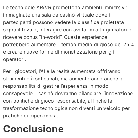
Le tecnologie AR/VR promettono ambienti immersivi:
immaginate una sala da casinò virtuale dove i
partecipanti possono vedere la classifica proiettata
sopra il tavolo, interagire con avatar di altri giocatori e
ricevere bonus “in‑world”. Queste esperienze
potrebbero aumentare il tempo medio di gioco del 25 %
e creare nuove forme di monetizzazione per gli
operatori.
Per i giocatori, l’AI e la realtà aumentata offriranno
strumenti più sofisticati, ma aumenteranno anche la
responsabilità di gestire l’esperienza in modo
consapevole. I casinò dovranno bilanciare l’innovazione
con politiche di gioco responsabile, affinché la
trasformazione tecnologica non diventi un veicolo per
pratiche di dipendenza.
Conclusione